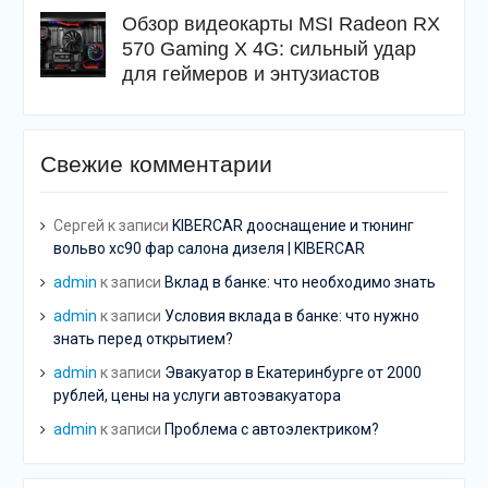
Обзор видеокарты MSI Radeon RX
570 Gaming X 4G: сильный удар
для геймеров и энтузиастов
Свежие комментарии
Сергей
к записи
KIBERCAR дооснащение и тюнинг
вольво хс90 фар салона дизеля | KIBERCAR
admin
к записи
Вклад в банке: что необходимо знать
admin
к записи
Условия вклада в банке: что нужно
знать перед открытием?
admin
к записи
Эвакуатор в Екатеринбурге от 2000
рублей, цены на услуги автоэвакуатора
admin
к записи
Проблема с автоэлектриком?