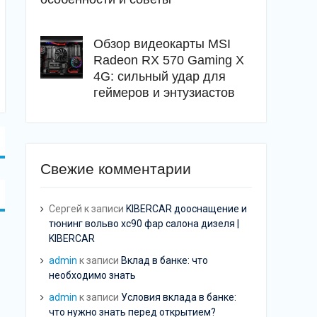
Обзор видеокарты MSI
Radeon RX 570 Gaming X
4G: сильный удар для
геймеров и энтузиастов
Свежие комментарии
Сергей
к записи
KIBERCAR дооснащение и
тюнинг вольво хс90 фар салона дизеля |
KIBERCAR
admin
к записи
Вклад в банке: что
необходимо знать
admin
к записи
Условия вклада в банке:
что нужно знать перед открытием?