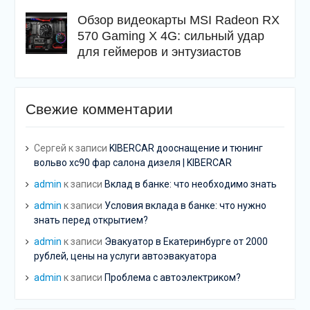
Обзор видеокарты MSI Radeon RX
570 Gaming X 4G: сильный удар
для геймеров и энтузиастов
Свежие комментарии
Сергей
к записи
KIBERCAR дооснащение и тюнинг
вольво хс90 фар салона дизеля | KIBERCAR
admin
к записи
Вклад в банке: что необходимо знать
admin
к записи
Условия вклада в банке: что нужно
знать перед открытием?
admin
к записи
Эвакуатор в Екатеринбурге от 2000
рублей, цены на услуги автоэвакуатора
admin
к записи
Проблема с автоэлектриком?