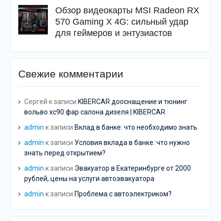
Обзор видеокарты MSI Radeon RX
570 Gaming X 4G: сильный удар
для геймеров и энтузиастов
Свежие комментарии
Сергей
к записи
KIBERCAR дооснащение и тюнинг
вольво хс90 фар салона дизеля | KIBERCAR
admin
к записи
Вклад в банке: что необходимо знать
admin
к записи
Условия вклада в банке: что нужно
знать перед открытием?
admin
к записи
Эвакуатор в Екатеринбурге от 2000
рублей, цены на услуги автоэвакуатора
admin
к записи
Проблема с автоэлектриком?