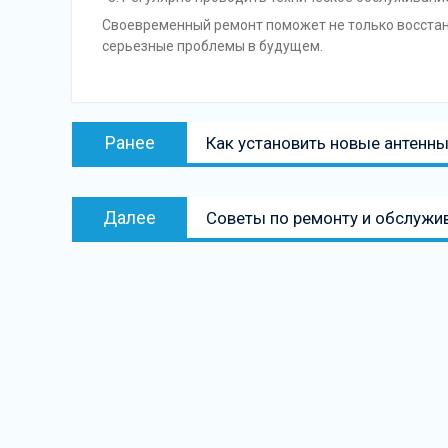
Своевременный ремонт поможет не только восстан
серьезные проблемы в будущем.
Навигация
Предыдущая
Ранее
Как установить новые антенны
по
запись:
записям
Следующая
Далее
Советы по ремонту и обслужи
запись