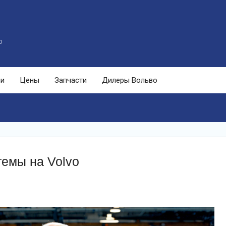
o
ли
Цены
Запчасти
Дилеры Вольво
темы на Volvo