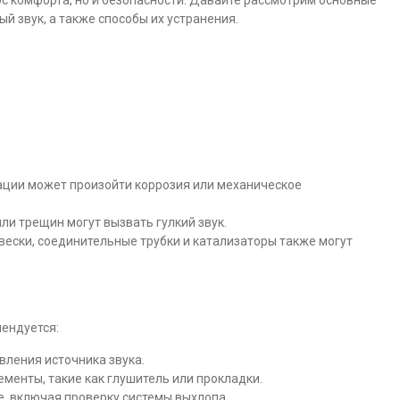
ос комфорта, но и безопасности. Давайте рассмотрим основные
й звук, а также способы их устранения.
ации может произойти коррозия или механическое
ли трещин могут вызвать гулкий звук.
ески, соединительные трубки и катализаторы также могут
ендуется:
вления источника звука.
енты, такие как глушитель или прокладки.
, включая проверку системы выхлопа.