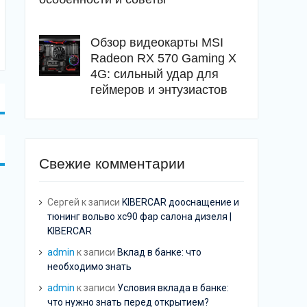
Обзор видеокарты MSI
Radeon RX 570 Gaming X
4G: сильный удар для
геймеров и энтузиастов
Свежие комментарии
Сергей
к записи
KIBERCAR дооснащение и
тюнинг вольво хс90 фар салона дизеля |
KIBERCAR
admin
к записи
Вклад в банке: что
необходимо знать
admin
к записи
Условия вклада в банке:
что нужно знать перед открытием?