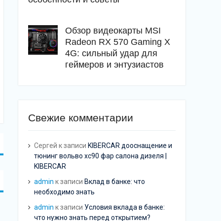
Обзор видеокарты MSI
Radeon RX 570 Gaming X
4G: сильный удар для
геймеров и энтузиастов
Свежие комментарии
Сергей
к записи
KIBERCAR дооснащение и
тюнинг вольво хс90 фар салона дизеля |
KIBERCAR
admin
к записи
Вклад в банке: что
необходимо знать
admin
к записи
Условия вклада в банке:
что нужно знать перед открытием?