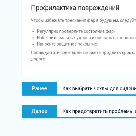
Профилактика повреждений
Чтобы избежать трескания фар в будущем, следуй
Регулярно проверяйте состояние фар.
Избегайте сильных ударов и поездок по неровн
Наносите защитное покрытие.
Соблюдая эти советы, вы сможете продлить срок с
дороге.
Навигация
Предыдущая
Ранее
Как выбрать чехлы для сиден
по
запись:
записям
Следующая
Далее
Как предотвратить проблемы 
запись