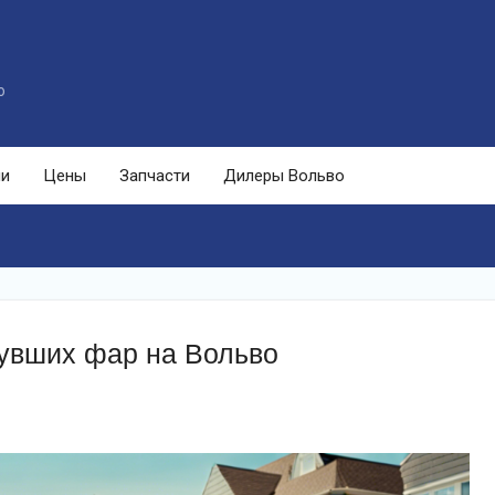
o
ли
Цены
Запчасти
Дилеры Вольво
увших фар на Вольво