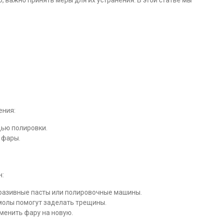
 важно принять меры для их устранения. В этой статье мы
ения:
щью полировки.
 фары.
н:
разивные пасты или полировочные машины.
олы помогут заделать трещины.
менить фару на новую.