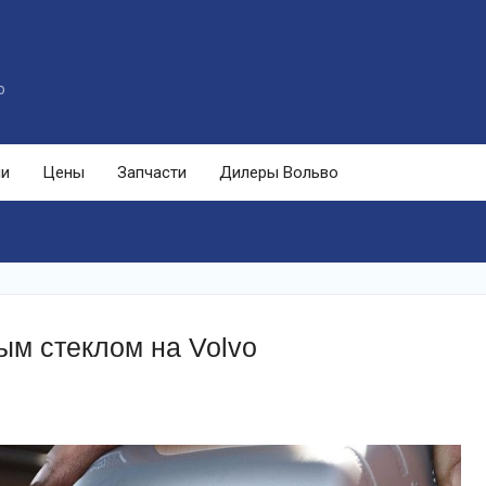
o
ли
Цены
Запчасти
Дилеры Вольво
ым стеклом на Volvo