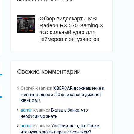
Обзор видеокарты MSI
Radeon RX 570 Gaming X
4G: сильный удар для
геймеров и энтузиастов
Свежие комментарии
Сергей
к записи
KIBERCAR дооснащение и
тюнинг вольво хс90 фар салона дизеля |
KIBERCAR
admin
к записи
Вклад в банке: что
необходимо знать
admin
к записи
Условия вклада в банке:
что нужно знать перед открытием?