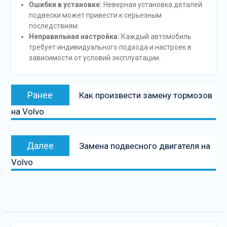
Ошибки в установке:
Неверная установка деталей
подвески может привести к серьезным
последствиям.
Неправильная настройка:
Каждый автомобиль
требует индивидуального подхода и настроек в
зависимости от условий эксплуатации.
Навигация
Предыдущая
Ранее
Как произвести замену тормозов
по
запись:
на Volvo
записям
Следующая
Далее
Замена подвесного двигателя на
запись
Volvo