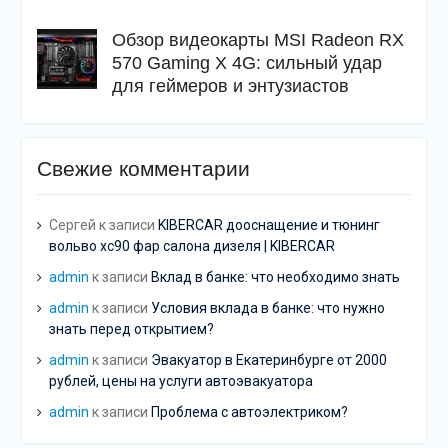
Обзор видеокарты MSI Radeon RX
570 Gaming X 4G: сильный удар
для геймеров и энтузиастов
Свежие комментарии
Сергей
к записи
KIBERCAR дооснащение и тюнинг
вольво хс90 фар салона дизеля | KIBERCAR
admin
к записи
Вклад в банке: что необходимо знать
admin
к записи
Условия вклада в банке: что нужно
знать перед открытием?
admin
к записи
Эвакуатор в Екатеринбурге от 2000
рублей, цены на услуги автоэвакуатора
admin
к записи
Проблема с автоэлектриком?