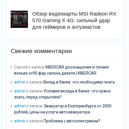
Обзор видеокарты MSI Radeon RX
570 Gaming X 4G: сильный удар
для геймеров и энтузиастов
Свежие комментарии
Сергей
к записи
KIBERCAR дооснащение и тюнинг
вольво хс90 фар салона дизеля | KIBERCAR
admin
к записи
Вклад в банке: что необходимо знать
admin
к записи
Условия вклада в банке: что нужно
знать перед открытием?
admin
к записи
Эвакуатор в Екатеринбурге от 2000
рублей, цены на услуги автоэвакуатора
admin
к записи
Проблема с автоэлектриком?