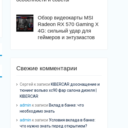
Обзор видеокарты MSI
Radeon RX 570 Gaming X
4G: сильный удар для
геймеров и энтузиастов
Свежие комментарии
Сергей
к записи
KIBERCAR дооснащение и
тюнинг вольво хс90 фар салона дизеля |
KIBERCAR
admin
к записи
Вклад в банке: что
необходимо знать
admin
к записи
Условия вклада в банке:
что нужно знать перед открытием?