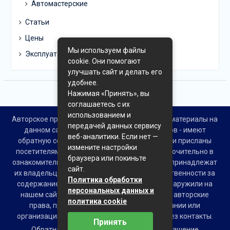
Автомастерские
Статьи
Цены
Мы используем файлы
Эксплуатация
cookie. Они помогают
улучшать сайт и делать его
удобнее.
Нажимая «Принять», вы
соглашаетесь с их
использованием и
Авторское право © Все права защищены. Все материалы на
передачей данных сервису
данном сайте взяты из открытых источников - имеют
веб-аналитики. Если нет —
обратную ссылку на материал в интернете или присланы
измените настройки
посетителями сайта и предоставляются исключительно в
браузера или покиньте
ознакомительных целях. Права на материалы принадлежат
сайт.
их владельцам. Администрация сайта ответственности за
Политика обработки
содержание материала не несет. Если Вы обнаружили на
персональных данных и
нашем сайте материалы, которые нарушают авторские
политика cookie
права, принадлежащие Вам, Вашей компании или
организации, пожалуйста, сообщите нам через контакты.
Принять
Обратная связь
Пользовательское соглашение