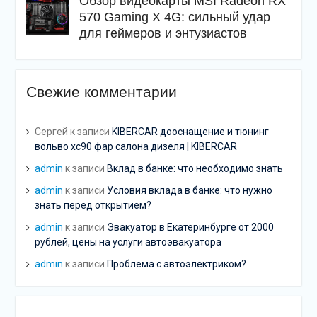
Обзор видеокарты MSI Radeon RX
570 Gaming X 4G: сильный удар
для геймеров и энтузиастов
Свежие комментарии
Сергей
к записи
KIBERCAR дооснащение и тюнинг
вольво хс90 фар салона дизеля | KIBERCAR
admin
к записи
Вклад в банке: что необходимо знать
admin
к записи
Условия вклада в банке: что нужно
знать перед открытием?
admin
к записи
Эвакуатор в Екатеринбурге от 2000
рублей, цены на услуги автоэвакуатора
admin
к записи
Проблема с автоэлектриком?