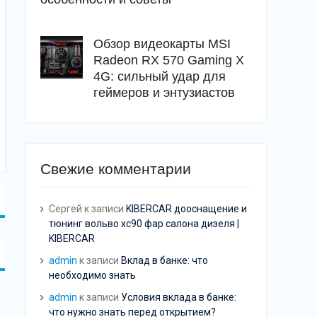
Обзор видеокарты MSI
Radeon RX 570 Gaming X
4G: сильный удар для
геймеров и энтузиастов
Свежие комментарии
Сергей
к записи
KIBERCAR дооснащение и
тюнинг вольво хс90 фар салона дизеля |
KIBERCAR
admin
к записи
Вклад в банке: что
необходимо знать
admin
к записи
Условия вклада в банке:
что нужно знать перед открытием?