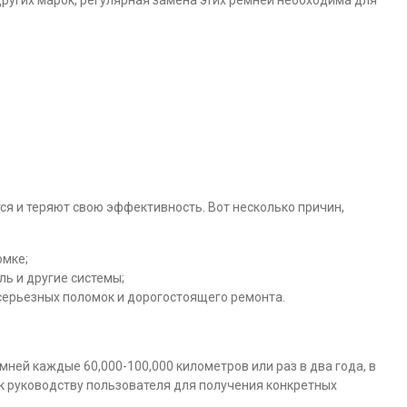
 других марок, регулярная замена этих ремней необходима для
я и теряют свою эффективность. Вот несколько причин,
омке;
ь и другие системы;
ерьезных поломок и дорогостоящего ремонта.
ней каждые 60,000-100,000 километров или раз в два года, в
 к руководству пользователя для получения конкретных