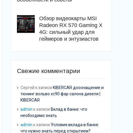
Обзор видеокарты MSI
Radeon RX 570 Gaming X
4G: сильный удар для
геймеров и энтузиастов
Свежие комментарии
Сергей
к записи
KIBERCAR дооснащение и
тюнинг вольво хс90 фар салона дизеля |
KIBERCAR
admin
к записи
Вклад в банке: что
необходимо знать
admin
к записи
Условия вклада в банке:
что нужно знать перед открытием?