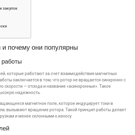
и закупок
рске
и и почему они популярны
 работы
ей, которые работают за счет взаимодействия магнитных
работы заключается в том, что ротор не вращается синхронно с
по скорости — отсюда и название «асинхронные». Такое
высокую надежность.
ращающееся магнитное поле, которое индуцирует токи в
лем, вызывают вращение ротора. Такой принцип работы делает
рузкам и менее склонными к износу.
лей