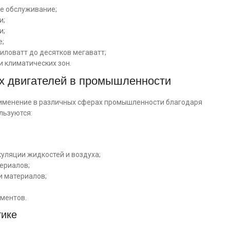
е обслуживание;
и;
и;
е;
иловатт до десятков мегаватт;
и климатических зон.
х двигателей в промышленности
именение в различных сферах промышленности благодаря
льзуются:
куляции жидкостей и воздуха;
териалов;
и материалов;
ментов.
тике