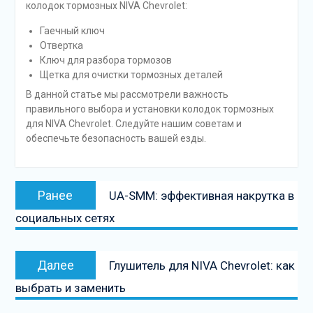
колодок тормозных NIVA Chevrolet:
Гаечный ключ
Отвертка
Ключ для разбора тормозов
Щетка для очистки тормозных деталей
В данной статье мы рассмотрели важность
правильного выбора и установки колодок тормозных
для NIVA Chevrolet. Следуйте нашим советам и
обеспечьте безопасность вашей езды.
Навигация
Предыдущая
Ранее
UA-SMM: эффективная накрутка в
по
запись:
социальных сетях
записям
Следующая
Далее
Глушитель для NIVA Chevrolet: как
запись
выбрать и заменить