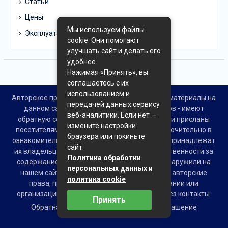
Статьи
Цены
Мы используем файлы
Эксплуатация
cookie. Они помогают
улучшать сайт и делать его
удобнее.
Нажимая «Принять», вы
соглашаетесь с их
использованием и
Авторское право © Все права защищены. Все материалы на
передачей данных сервису
данном сайте взяты из открытых источников - имеют
веб-аналитики. Если нет —
обратную ссылку на материал в интернете или присланы
измените настройки
посетителями сайта и предоставляются исключительно в
браузера или покиньте
ознакомительных целях. Права на материалы принадлежат
сайт.
их владельцам. Администрация сайта ответственности за
Политика обработки
содержание материала не несет. Если Вы обнаружили на
персональных данных и
нашем сайте материалы, которые нарушают авторские
политика cookie
права, принадлежащие Вам, Вашей компании или
организации, пожалуйста, сообщите нам через контакты.
Принять
Обратная связь
Пользовательское соглашение