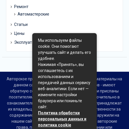
Ремонт
Автомастерские
Статьи
Цены
Мы используем файлы
Эксплуатация
cookie. Они помогают
улучшать сайт и делать его
удобнее.
Нажимая «Принять», вы
соглашаетесь с их
использованием и
Авторское право © Все права защищены. Все материалы на
передачей данных сервису
данном сайте взяты из открытых источников - имеют
веб-аналитики. Если нет —
обратную ссылку на материал в интернете или присланы
измените настройки
посетителями сайта и предоставляются исключительно в
браузера или покиньте
ознакомительных целях. Права на материалы принадлежат
сайт.
их владельцам. Администрация сайта ответственности за
Политика обработки
содержание материала не несет. Если Вы обнаружили на
персональных данных и
нашем сайте материалы, которые нарушают авторские
политика cookie
права, принадлежащие Вам, Вашей компании или