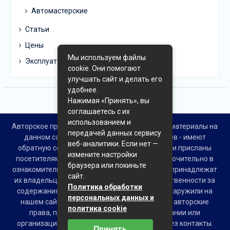
Автомастерские
Статьи
Цены
Мы используем файлы
Эксплуатация
cookie. Они помогают
улучшать сайт и делать его
удобнее.
Нажимая «Принять», вы
соглашаетесь с их
использованием и
Авторское право © Все права защищены. Все материалы на
передачей данных сервису
данном сайте взяты из открытых источников - имеют
веб-аналитики. Если нет —
обратную ссылку на материал в интернете или присланы
измените настройки
посетителями сайта и предоставляются исключительно в
браузера или покиньте
ознакомительных целях. Права на материалы принадлежат
сайт.
их владельцам. Администрация сайта ответственности за
Политика обработки
содержание материала не несет. Если Вы обнаружили на
персональных данных и
нашем сайте материалы, которые нарушают авторские
политика cookie
права, принадлежащие Вам, Вашей компании или
организации, пожалуйста, сообщите нам через контакты.
Принять