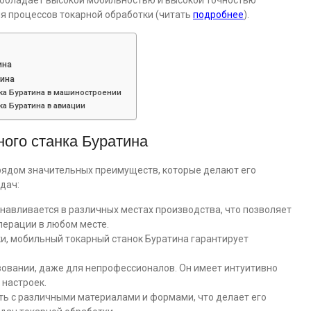
 обладает высокой мобильностью и высокой точностью
я процессов токарной обработки (читать
подробнее
).
ина
ина
ка Буратина в машиностроении
а Буратина в авиации
ого станка Буратина
рядом значительных преимуществ, которые делают его
дач:
навливается в различных местах производства, что позволяет
перации в любом месте.
ки, мобильный токарный станок Буратина гарантирует
ьзовании, даже для непрофессионалов. Он имеет интуитивно
 настроек.
ать с различными материалами и формами, что делает его