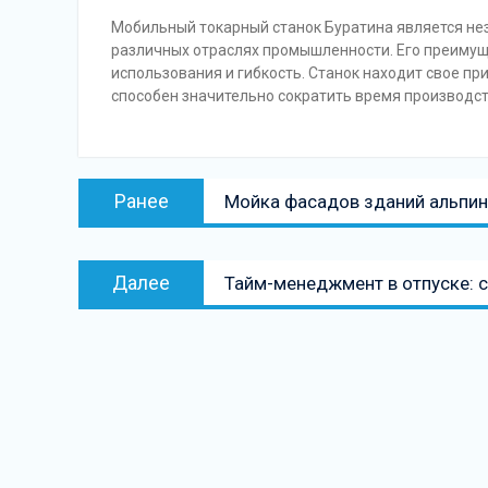
Мобильный токарный станок Буратина является не
различных отраслях промышленности. Его преимущ
использования и гибкость. Станок находит свое пр
способен значительно сократить время производст
Навигация
Предыдущая
Ранее
Мойка фасадов зданий альпин
по
запись:
записям
Следующая
Далее
Тайм-менеджмент в отпуске: 
запись