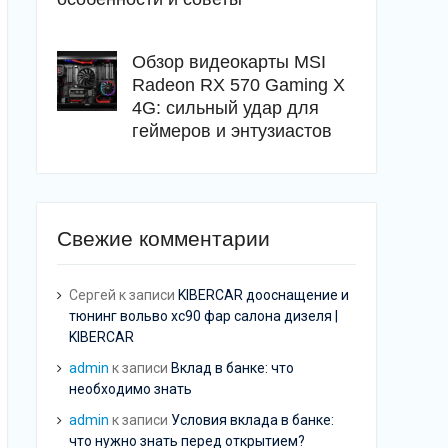
Обзор видеокарты MSI
Radeon RX 570 Gaming X
4G: сильный удар для
геймеров и энтузиастов
Свежие комментарии
Сергей
к записи
KIBERCAR дооснащение и
тюнинг вольво хс90 фар салона дизеля |
KIBERCAR
admin
к записи
Вклад в банке: что
необходимо знать
admin
к записи
Условия вклада в банке:
что нужно знать перед открытием?