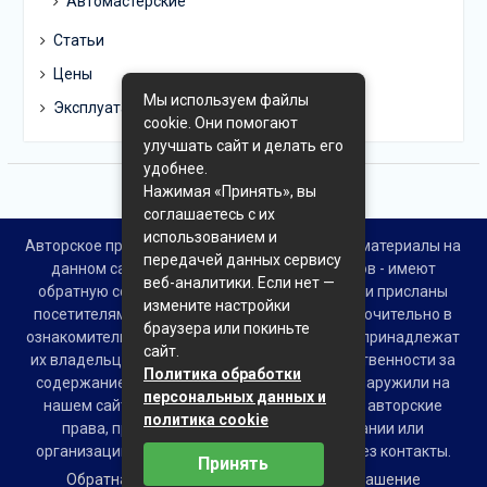
Автомастерские
Статьи
Цены
Мы используем файлы
Эксплуатация
cookie. Они помогают
улучшать сайт и делать его
удобнее.
Нажимая «Принять», вы
соглашаетесь с их
использованием и
Авторское право © Все права защищены. Все материалы на
передачей данных сервису
данном сайте взяты из открытых источников - имеют
веб-аналитики. Если нет —
обратную ссылку на материал в интернете или присланы
измените настройки
посетителями сайта и предоставляются исключительно в
браузера или покиньте
ознакомительных целях. Права на материалы принадлежат
сайт.
их владельцам. Администрация сайта ответственности за
Политика обработки
содержание материала не несет. Если Вы обнаружили на
персональных данных и
нашем сайте материалы, которые нарушают авторские
политика cookie
права, принадлежащие Вам, Вашей компании или
организации, пожалуйста, сообщите нам через контакты.
Принять
Обратная связь
Пользовательское соглашение