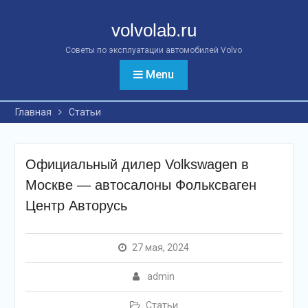
Перейти
к
volvolab.ru
контенту
Советы по эксплуатации автомобилей Volvo
Menu
Главная
Статьи
Официальный дилер Volkswagen в
Москве — автосалоны Фольксваген
Центр Авторусь
27 мая, 2024
admin
Статьи