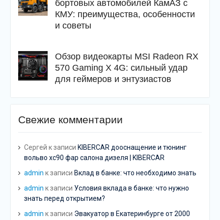
бортовых автомобилей КамАЗ с
КМУ: преимущества, особенности
и советы
Обзор видеокарты MSI Radeon RX
570 Gaming X 4G: сильный удар
для геймеров и энтузиастов
Свежие комментарии
Сергей
к записи
KIBERCAR дооснащение и тюнинг
вольво хс90 фар салона дизеля | KIBERCAR
admin
к записи
Вклад в банке: что необходимо знать
admin
к записи
Условия вклада в банке: что нужно
знать перед открытием?
admin
к записи
Эвакуатор в Екатеринбурге от 2000