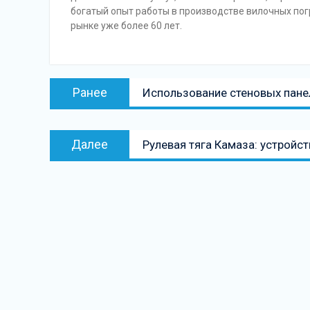
богатый опыт работы в производстве вилочных по
рынке уже более 60 лет.
Навигация
Предыдущая
Ранее
Использование стеновых пан
по
запись:
записям
Следующая
Далее
Рулевая тяга Камаза: устройст
запись