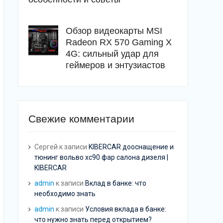
Обзор видеокарты MSI
Radeon RX 570 Gaming X
4G: сильный удар для
геймеров и энтузиастов
Свежие комментарии
Сергей
к записи
KIBERCAR дооснащение и
тюнинг вольво хс90 фар салона дизеля |
KIBERCAR
admin
к записи
Вклад в банке: что
необходимо знать
admin
к записи
Условия вклада в банке:
что нужно знать перед открытием?