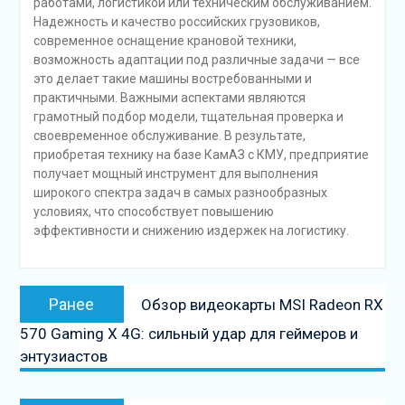
работами, логистикой или техническим обслуживанием.
Надежность и качество российских грузовиков,
современное оснащение крановой техники,
возможность адаптации под различные задачи — все
это делает такие машины востребованными и
практичными. Важными аспектами являются
грамотный подбор модели, тщательная проверка и
своевременное обслуживание. В результате,
приобретая технику на базе КамАЗ с КМУ, предприятие
получает мощный инструмент для выполнения
широкого спектра задач в самых разнообразных
условиях, что способствует повышению
эффективности и снижению издержек на логистику.
Навигация
Предыдущая
Ранее
Обзор видеокарты MSI Radeon RX
по
запись:
570 Gaming X 4G: сильный удар для геймеров и
записям
энтузиастов