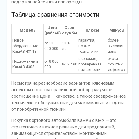
подержанной техники или аренды.
Таблица сравнения стоимости
Цена
Срок
Модель
Плюсы
Минусы
(рублей)
службы
Новое
гарантия,
более
от 13
10-15
оборудование
новые
высокая
000 000
лет
КамАЗ 43118
технологии
цена
экономия,
риски
Подержанный
от 8 000
8-12 лет
проверенная
скрытых
КамАЗ 4308
000
надежность
дефектов
Несмотря на разнообразие вариантов, ключевым
аспектом остается правильный выбор, разумное
соотношение цена — качество, а также своевременное
техническое обслуживание для максимальной отдачи
от приобретенной техники.
Покупка бортового автомобиля КамАЗ с КМУ — это
стратегически важное решение для предприятий,
занимающихся строительством, монтажными