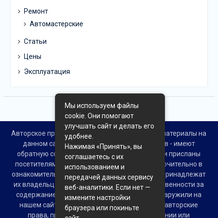
Ремонт
Автомастерские
Статьи
Цены
Эксплуатация
Мы используем файлы
cookie. Они помогают
улучшать сайт и делать его
Авторское право © Все права защищены. Все материалы на
удобнее.
данном сайте взяты из открытых источников - имеют
Нажимая «Принять», вы
обратную ссылку на материал в интернете или присланы
соглашаетесь с их
посетителями сайта и предоставляются исключительно в
использованием и
ознакомительных целях. Права на материалы принадлежат
передачей данных сервису
их владельцам. Администрация сайта ответственности за
веб-аналитики. Если нет —
содержание материала не несет. Если Вы обнаружили на
измените настройки
нашем сайте материалы, которые нарушают авторские
браузера или покиньте
права, принадлежащие Вам, Вашей компании или