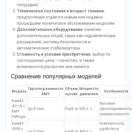
площадки).
Техническое состояние и возраст техники:
предпочтение отдается новым или недавно
прошедшим техническое обслуживание моделям.
Дополнительное оборудование:
наличие
дополнительных опций, таких как гидравлические
расширения, системы безопасности и
автоматические стабилизаторы.
Стоимость и условия приобретения:
выбор по
соотношению цена — качество, а также
возможности рассрочек или лизинга.
Сравнение популярных моделей
Грузоподъемность
Объем
Мощность
Модель
Особенности
КМУ
кузова
двигателя
КамАЗ
Высокая
43118 с
до 8 тонн
8 куб. м
550 л. с.
грузоподъемность
КМУ
универсальность
Palfinger
КамАЗ
Компактность,
4308 с
удобство в
до 5 тонн
6 куб. м
400 л. с.