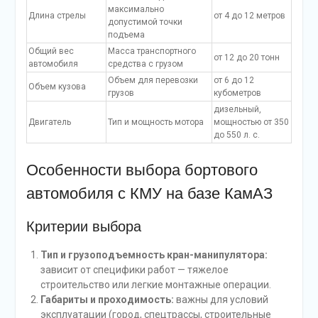
максимально
Длина стрелы
от 4 до 12 метров
допустимой точки
подъема
Общий вес
Масса транспортного
от 12 до 20 тонн
автомобиля
средства с грузом
Объем для перевозки
от 6 до 12
Объем кузова
грузов
кубометров
дизельный,
Двигатель
Тип и мощность мотора
мощностью от 350
до 550 л. с.
Особенности выбора бортового
автомобиля с КМУ на базе КамАЗ
Критерии выбора
Тип и грузоподъемность кран-манипулятора:
зависит от специфики работ — тяжелое
строительство или легкие монтажные операции.
Габариты и проходимость:
важны для условий
эксплуатации (город, спецтрассы, строительные