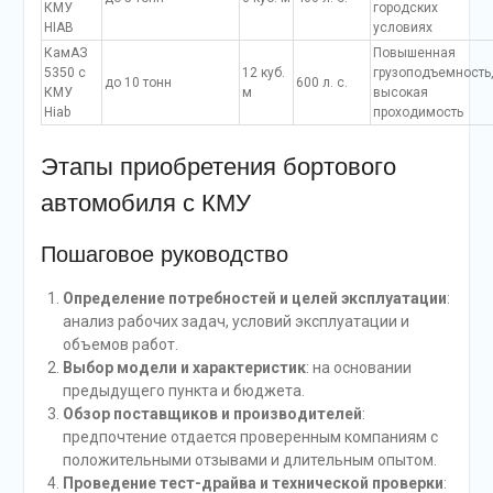
КМУ
городских
HIAB
условиях
КамАЗ
Повышенная
5350 с
12 куб.
грузоподъемность
до 10 тонн
600 л. с.
КМУ
м
высокая
Hiab
проходимость
Этапы приобретения бортового
автомобиля с КМУ
Пошаговое руководство
Определение потребностей и целей эксплуатации
:
анализ рабочих задач, условий эксплуатации и
объемов работ.
Выбор модели и характеристик
: на основании
предыдущего пункта и бюджета.
Обзор поставщиков и производителей
:
предпочтение отдается проверенным компаниям с
положительными отзывами и длительным опытом.
Проведение тест-драйва и технической проверки
: