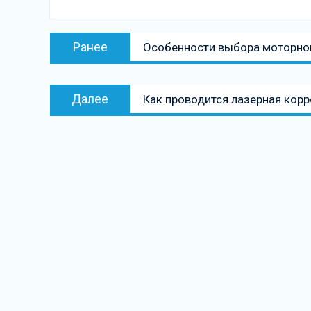
Навигация
Предыдущая
Ранее
Особенности выбора моторно
по
запись:
записям
Следующая
Далее
Как проводится лазерная корр
запись