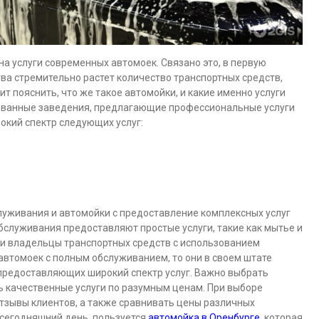
на услуги современных автомоек. Связано это, в первую
ства стремительно растет количество транспортных средств,
т пояснить, что же такое автомойки, и какие именно услуги
рованные заведения, предлагающие профессиональные услуги
окий спектр следующих услуг:
луживания и автомойки с предоставление комплексных услуг
служивания предоставляют простые услуги, такие как мытье и
и владельцы транспортных средств с использованием
автомоек с полным обслуживанием, то они в своем штате
предоставляющих широкий спектр услуг. Важно выбрать
ь качественные услуги по разумным ценам. При выборе
тзывы клиентов, а также сравнивать цены различных
 сегодняшний день, пользуется
автомойка в Оренбурге
, которая