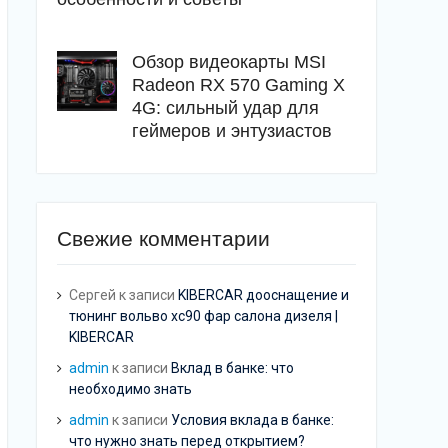
Обзор видеокарты MSI
Radeon RX 570 Gaming X
4G: сильный удар для
геймеров и энтузиастов
Свежие комментарии
Сергей
к записи
KIBERCAR дооснащение и
тюнинг вольво хс90 фар салона дизеля |
KIBERCAR
admin
к записи
Вклад в банке: что
необходимо знать
admin
к записи
Условия вклада в банке:
что нужно знать перед открытием?