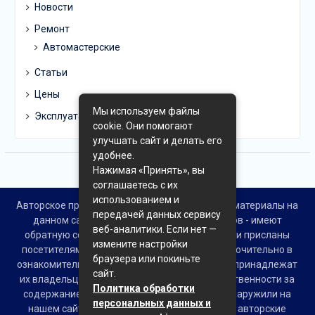
Новости
Ремонт
Автомастерские
Статьи
Цены
Мы используем файлы
Эксплуатация
cookie. Они помогают
улучшать сайт и делать его
удобнее.
Нажимая «Принять», вы
соглашаетесь с их
использованием и
Авторское право © Все права защищены. Все материалы на
передачей данных сервису
данном сайте взяты из открытых источников - имеют
веб-аналитики. Если нет —
обратную ссылку на материал в интернете или присланы
измените настройки
посетителями сайта и предоставляются исключительно в
браузера или покиньте
ознакомительных целях. Права на материалы принадлежат
сайт.
их владельцам. Администрация сайта ответственности за
Политика обработки
содержание материала не несет. Если Вы обнаружили на
персональных данных и
нашем сайте материалы, которые нарушают авторские