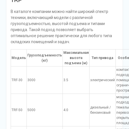
TRF
В каталоге компании можно найти широкий спектр
техники, включающий модели с различной
грузоподъемностью, высотой подъема и типами
привода. Такой подход позволяет выбрать
оптимальное решение практически для любого типа
складских помещений и задач.
Максимальная
Грузоподъемность
Модель
высота
Тип привода
Особе
(кг)
подъема (м)
компак
подход
TRF-30
3000
3.5
электрический
помеще
ограни
простр
мощны
подход
дизельный /
тяжелы
TRF-50
5000
4.0
бензиновый
перево
открыт
площад