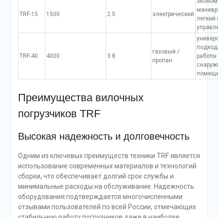
эконом
маневр
TRF-15
1500
2.5
электрический
легкий 
управл
универ
подход
газовый /
TRF-40
4000
3.8
работы 
пропан
снаруж
помещ
Преимущества вилочных
погрузчиков TRF
Высокая надежность и долговечность
Одним из ключевых преимуществ техники TRF является
использование современных материалов и технологий
сборки, что обеспечивает долгий срок службы и
минимальные расходы на обслуживание. Надежность
оборудования подтверждается многочисленными
отзывами пользователей по всей России, отмечающих
стабильную работу погрузчиков даже в наиболее