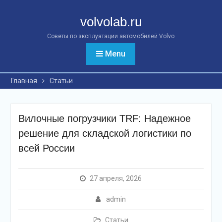
Перейти
к
volvolab.ru
контенту
Советы по эксплуатации автомобилей Volvo
Menu
Главная
Статьи
Вилочные погрузчики TRF: Надежное
решение для складской логистики по
всей России
27 апреля, 2026
admin
Статьи