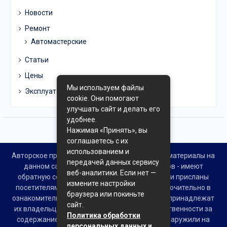
Новости
Ремонт
Автомастерские
Статьи
Цены
Мы используем файлы
Эксплуатация
cookie. Они помогают
улучшать сайт и делать его
удобнее.
Нажимая «Принять», вы
соглашаетесь с их
использованием и
Авторское право © Все права защищены. Все материалы на
передачей данных сервису
данном сайте взяты из открытых источников - имеют
веб-аналитики. Если нет —
обратную ссылку на материал в интернете или присланы
измените настройки
посетителями сайта и предоставляются исключительно в
браузера или покиньте
ознакомительных целях. Права на материалы принадлежат
сайт.
их владельцам. Администрация сайта ответственности за
Политика обработки
содержание материала не несет. Если Вы обнаружили на
персональных данных и