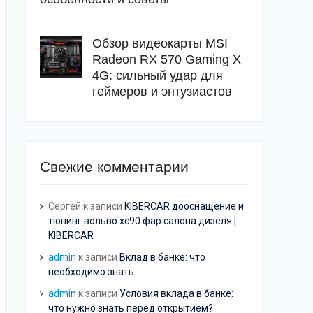
Обзор видеокарты MSI
Radeon RX 570 Gaming X
4G: сильный удар для
геймеров и энтузиастов
Свежие комментарии
Сергей
к записи
KIBERCAR дооснащение и
тюнинг вольво хс90 фар салона дизеля |
KIBERCAR
admin
к записи
Вклад в банке: что
необходимо знать
admin
к записи
Условия вклада в банке:
что нужно знать перед открытием?