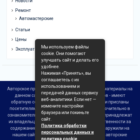
Новости
Ремонт
Автомастерские
Статьи
Цены
Мы используем файлы
Эксплуатация
cookie. Они помогают
улучшать сайт и делать его
удобнее.
Нажимая «Принять», вы
соглашаетесь с их
использованием и
Авторское право © Все права защищены. Все материалы на
передачей данных сервису
данном сайте взяты из открытых источников - имеют
веб-аналитики. Если нет —
обратную ссылку на материал в интернете или присланы
измените настройки
посетителями сайта и предоставляются исключительно в
браузера или покиньте
ознакомительных целях. Права на материалы принадлежат
сайт.
их владельцам. Администрация сайта ответственности за
Политика обработки
содержание материала не несет. Если Вы обнаружили на
персональных данных и
нашем сайте материалы, которые нарушают авторские
политика cookie