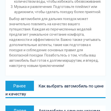
количеством воды, чтобы избежать обезвоживания.
Музыка и развлечения. Подготовьте плейлист или
аудиокниги, чтобы сделать поездку более приятной.
Выбор автомобиля для дальних поездок может
значительно повлиять на качество вашего
путешествия. Каждая из перечисленных моделей
предлагает уникальное сочетание комфорта,
надежности и эффективности. Важно также учитывать
дополнительные аспекты, такие как подготовка к
поездке и соблюдение основных правил для
безопасной поездки. Позаботьтесь о том, чтобы ваш
автомобиль был готов к долгим маршрутам, и вперед,
навстречу новым приключениям!
Навигация
Предыдущая
Ранее
Как выбрать автомобиль по цене
по
запись:
и качеству
записям
Следующая
Далее
Автомобили с самыми низкими