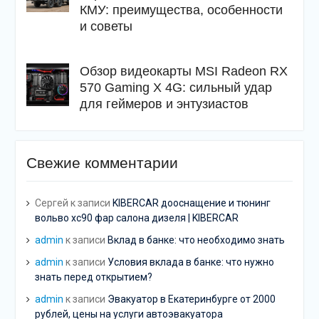
КМУ: преимущества, особенности
и советы
Обзор видеокарты MSI Radeon RX
570 Gaming X 4G: сильный удар
для геймеров и энтузиастов
Свежие комментарии
Сергей
к записи
KIBERCAR дооснащение и тюнинг
вольво хс90 фар салона дизеля | KIBERCAR
admin
к записи
Вклад в банке: что необходимо знать
admin
к записи
Условия вклада в банке: что нужно
знать перед открытием?
admin
к записи
Эвакуатор в Екатеринбурге от 2000
рублей, цены на услуги автоэвакуатора