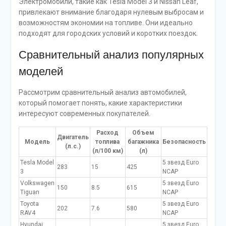
Электромобили, такие как Tesla Model 3 и Nissan Leaf,
привлекают внимание благодаря нулевым выбросам и
возможностям экономии на топливе. Они идеально
подходят для городских условий и коротких поездок.
Сравнительный анализ популярных
моделей
Рассмотрим сравнительный анализ автомобилей,
который помогает понять, какие характеристики
интересуют современных покупателей.
Расход
Объем
Двигатель
Модель
топлива
багажника
Безопасность
(л.с.)
(л/100 км)
(л)
Tesla Model
5 звезд Euro
283
15
425
3
NCAP
Volkswagen
5 звезд Euro
150
8.5
615
Tiguan
NCAP
Toyota
5 звезд Euro
202
7.6
580
RAV4
NCAP
Hyundai
5 звезд Euro