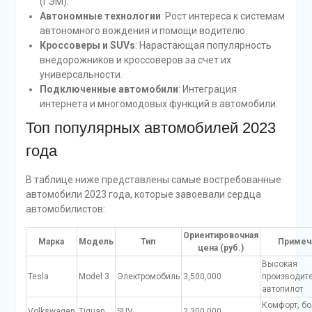
(ГЭМ).
Автономные технологии
: Рост интереса к системам
автономного вождения и помощи водителю.
Кроссоверы и SUVs
: Нарастающая популярность
внедорожников и кроссоверов за счет их
универсальности.
Подключенные автомобили
: Интеграция
интернета и многомодовых функций в автомобили.
Топ популярных автомобилей 2023
года
В таблице ниже представлены самые востребованные
автомобили 2023 года, которые завоевали сердца
автомобилистов:
Ориентировочная
Марка
Модель
Тип
Примеч
цена (руб.)
Высокая
Tesla
Model 3
Электромобиль
3,500,000
производите
автопилот
Комфорт, б
Volkswagen
Tiguan
SUV
2,300,000