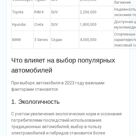
багажник
Надежность
Toyota
RAV4
SUV
2,200,000
экономия т
Доступная ц
Hyundai
Creta
SUV
1,800,000
мультимеди
Спортивные
BMW
3 Series
Седан
4,000,000
характерист
люксовый с
Что влияет на выбор популярных
автомобилей
При выборе автомобиля в 2023 году важными
факторами становятся:
1. Экологичность
С учетом увеличения экологических норм и осознания
потребителями последствий использования
традиционных автомобилей, выбор в пользу
электромобилей и гибридов становится более