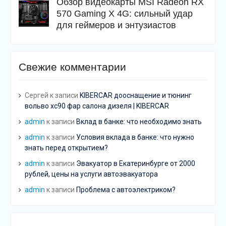
Обзор видеокарты MSI Radeon RX
570 Gaming X 4G: сильный удар
для геймеров и энтузиастов
Свежие комментарии
Сергей
к записи
KIBERCAR дооснащение и тюнинг
вольво хс90 фар салона дизеля | KIBERCAR
admin
к записи
Вклад в банке: что необходимо знать
admin
к записи
Условия вклада в банке: что нужно
знать перед открытием?
admin
к записи
Эвакуатор в Екатеринбурге от 2000
рублей, цены на услуги автоэвакуатора
admin
к записи
Проблема с автоэлектриком?