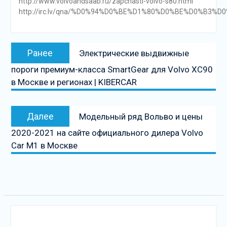
http://www.volvoandsaab.ru/zapchasti-volvo-s80.html
http://irc.lv/qna/%D0%94%D0%BE%D1%80%D0%BE%D0
Навигация
Предыдущая
Ранее
Электрические выдвижные
по
запись:
пороги премиум-класса SmartGear для Volvo XC90
записям
в Москве и регионах | KIBERCAR
Следующая
Далее
Модельный ряд Вольво и цены
запись
2020-2021 на сайте официального дилера Volvo
Car M1 в Москве