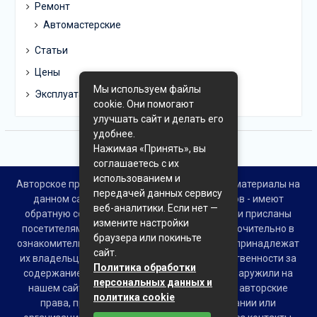
Ремонт
Автомастерские
Статьи
Цены
Мы используем файлы
Эксплуатация
cookie. Они помогают
улучшать сайт и делать его
удобнее.
Нажимая «Принять», вы
соглашаетесь с их
использованием и
Авторское право © Все права защищены. Все материалы на
передачей данных сервису
данном сайте взяты из открытых источников - имеют
веб-аналитики. Если нет —
обратную ссылку на материал в интернете или присланы
измените настройки
посетителями сайта и предоставляются исключительно в
браузера или покиньте
ознакомительных целях. Права на материалы принадлежат
сайт.
их владельцам. Администрация сайта ответственности за
Политика обработки
содержание материала не несет. Если Вы обнаружили на
персональных данных и
нашем сайте материалы, которые нарушают авторские
политика cookie
права, принадлежащие Вам, Вашей компании или