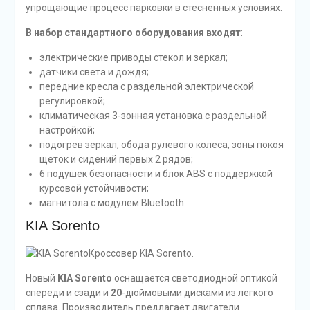
упрощающие процесс парковки в стесненных условиях.
В набор стандартного оборудования входят
:
электрические приводы стекол и зеркал;
датчики света и дождя;
передние кресла с раздельной электрической
регулировкой;
климатическая 3-зонная установка с раздельной
настройкой;
подогрев зеркал, обода рулевого колеса, зоны покоя
щеток и сидений первых 2 рядов;
6 подушек безопасности и блок ABS с поддержкой
курсовой устойчивости;
магнитола с модулем Bluetooth.
KIA Sorento
Кроссовер KIA Sorento.
Новый
KIA Sorento
оснащается светодиодной оптикой
спереди и сзади и
20
-дюймовыми дисками из легкого
сплава. Производитель предлагает двигатели