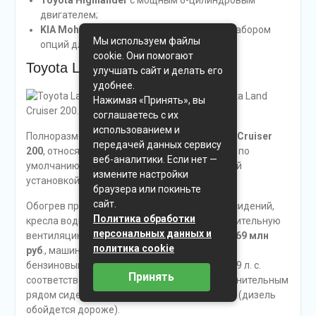
двигателем;
KIA Mohave
, оснащенный расширенным набором
Мы используем файлы
опций для повышения проходимости.
cookie. Они помогают
Toyota Land Cruiser 200
улучшать сайт и делать его
удобнее.
Внедорожник Toyota Land
Нажимая «Принять», вы
Cruiser 200.
соглашаетесь с их
использованием и
Полноразмерный внедорожник
Toyota Land Cruiser
передачей данных сервису
200
, относящийся к премиальному сегменту, по
веб-аналитики. Если нет —
умолчанию оснащен
4
-зонной климатической
измените настройки
установкой и кожаной отделкой салона.
браузера или покиньте
сайт.
Обогрев предусмотрен для первых
2
рядов сидений,
Политика обработки
кресла водителя и пассажира имеют принудительную
персональных данных и
вентиляцию. Стартовая цена составляет
5,069 млн
политика cookie
руб
., машины оснащаются турбодизелем или
бензиновым двигателем (мощность 249 и 309 л. с.
Принять
соответственно). Версия
Luxe Safety
с дополнительным
рядом сидений имеет цену от
5,666 млн руб
. (дизель
обойдется дороже).