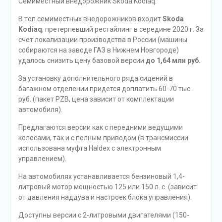
Семиместный внедорожник Skoda Kodiaq.
В топ семиместных внедорожников входит
Skoda
Kodiaq
, претерпевший рестайлинг в середине 2020 г. За
счет локализации производства в России (машины
собираются на заводе ГАЗ в Нижнем Новгороде)
удалось снизить цену базовой версии
до 1,64 млн руб.
За установку дополнительного ряда сидений в
багажном отделении придется доплатить 60-70 тыс.
руб. (пакет PZB, цена зависит от комплектации
автомобиля).
Предлагаются версии как с передними ведущими
колесами, так и с полным приводом (в трансмиссии
использована муфта Haldex с электронным
управлением).
На автомобилях устанавливается бензиновый 1,4-
литровый мотор мощностью 125 или 150 л. с. (зависит
от давления наддува и настроек блока управления).
Доступны версии с 2-литровыми двигателями (150-