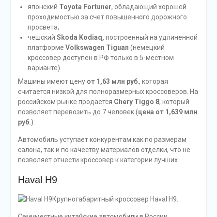
японский
Toyota Fortuner
, обладающий хорошей
проходимостью за счет повышенного дорожного
просвета;
чешский
Skoda Kodiaq,
построенный на удлиненной
платформе
Volkswagen Tiguan
(немецкий
кроссовер доступен в РФ только в 5-местном
варианте).
Машины имеют цену
от 1,63 млн руб
., которая
считается низкой для полноразмерных кроссоверов. На
российском рынке продается
Chery Tiggo 8
, который
позволяет перевозить до 7 человек (
цена от 1,639 млн
руб.
).
Автомобиль уступает конкурентам как по размерам
салона, так и по качеству материалов отделки, что не
позволяет отнести кроссовер к категории лучших.
Haval H9
Крупногабаритный кроссовер Haval H9.
Семиместные китайские автомобили в России