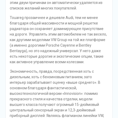
этим двум причинам он автоматически удаляется из
списков желаний многих покупателей.
Touareg прозаичнее и дешевле Audi, тем не менее
благодаря общей массивности и мощной решетке
радиатора он сохраняет доминирующее присутствие
на дороге. Управлять этим автомобилем не так весело,
как другими моделями VW Group на той же платформе
(а именно дорогими Porsche Cayenne и Bentley
Bentayga), но это надежный универсал. У него даже
есть некоторые дорогие и экзотические опции, такие
как активное управление всеми колесами.
Экономичность, правда, посредственная хоть с
дизельным, хоть с бензиновым питанием, зато
интерьер зарабатывает оценку «выше среднего». В
основном благодаря фантастической,
высокотехнологичной версии «Innovision»: помимо
прекрасного стиля и качества отделки, модели
высшего класса получают огромный 15-дюймовый
центральный сенсорный экран и 12,3-дюймовый
приборный дисплей. Являясь флагманом линейки VW,