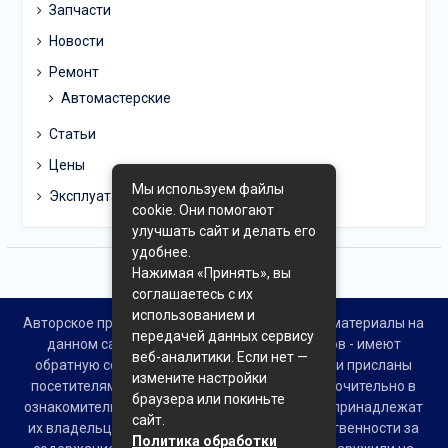
Запчасти
Новости
Ремонт
Автомастерские
Статьи
Цены
Мы используем файлы
Эксплуатация
cookie. Они помогают
улучшать сайт и делать его
удобнее.
Нажимая «Принять», вы
соглашаетесь с их
использованием и
Авторское право © Все права защищены. Все материалы на
передачей данных сервису
данном сайте взяты из открытых источников - имеют
веб-аналитики. Если нет —
обратную ссылку на материал в интернете или присланы
измените настройки
посетителями сайта и предоставляются исключительно в
браузера или покиньте
ознакомительных целях. Права на материалы принадлежат
сайт.
их владельцам. Администрация сайта ответственности за
Политика обработки