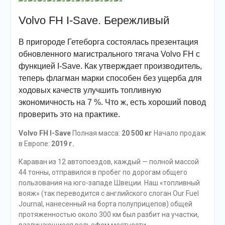
Volvo FH I-Save. Бережливый
В пригороде Гетеборга состоялась презентация
обновленного магистрального тягача Volvo FH с
функцией I-Save. Как утверждает производитель,
теперь флагман марки способен без ущерба для
ходовых качеств улучшить топливную
экономичность на 7 %. Что ж, есть хороший повод
проверить это на практике.
Volvo FH I-Save
Полная масса:
20 500 кг
Начало продаж
в Европе:
2019 г.
Караван из 12 автопоездов, каждый — полной массой
44 тонны, отправился в пробег по дорогам общего
пользования на юго-западе Швеции. Наш «топливный
вояж» (так переводится с английского слоган Our Fuel
Journal, нанесенный на борта полуприцепов) общей
протяженностью около 300 км был разбит на участки,