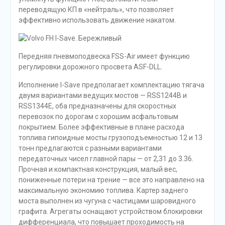
переводящую КП в «нейтраль», что позволяет
эффективно использовать движение накатом.
Передняя пневмоподвеска FSS-Air имеет функцию
регулировки дорожного просвета ASF-DLL.
Исполнение I-Save предполагает комплектацию тягача
двумя вариантами ведущих мостов — RSS1244B и
RSS1344E, оба предназначены для скоростных
перевозок по дорогам с хорошим асфальтовым
покрытием. Более эффективные в плане расхода
топлива гипоидные мосты грузоподъемностью 12 и 13
тонн предлагаются с разными вариантами
передаточных чисел главной пары — от 2,31 до 3.36.
Прочная и компактная конструкция, малый вес,
пониженные потери на трение — все это направлено на
максимальную экономию топлива. Картер заднего
моста выполнен из чугуна с частицами шаровидного
графита. Агрегаты оснащают устройством блокировки
дифференциала, что повышает проходимость на