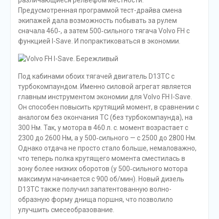
различающиеся рельефом местности.
Предусмотренная программой тест-драйва смена
экипажей дала возможность побывать за рулем
сначала 460‑, а затем 500‑сильного тягача Volvo FH с
функцией I-Save. И попрактиковаться в экономии.
Под кабинами обоих тягачей двигатель D13TC с
турбокомпаундом. Именно силовой агрегат является
главным инструментом экономии для Volvo FH I-Save.
Он способен повысить крутящий момент, в сравнении с
аналогом без окончания ТС (без турбокомпаунда), на
300 Нм. Так, у мотора в 460 л. с. момент возрастает с
2300 до 2600 Нм, а у 500‑сильного — с 2500 до 2800 Нм.
Однако отдача не просто стало больше, немаловажно,
что теперь полка крутящего момента сместилась в
зону более низких оборотов (у 500‑сильного мотора
максимум начинается с 900 об/мин). Новый дизель
D13TC также получил запатентованную волно-
образную форму днища поршня, что позволило
улучшить смесеобразование.