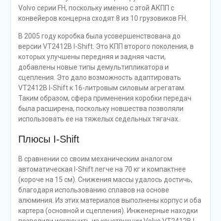
Volvo серии FH, поскольку именно с этой АКПП с
конвейеров концерна сходят 8 из 10 грузовиков FH.
В 2005 году коробка была усовершенствована до
версии VT2412B I-Shift. Это КПП второго поколения, в
которых улучшены передняя и задняя части,
добавлены новые типы демультипликатора и
сцепления. Это дало возможность адаптировать
VT2412B I-Shift к 16-литровым силовым агрегатам.
Таким образом, сфера применения коробки передач
была расширена, поскольку новшества позволяли
использовать ее на тяжелых седельных тягачах.
Плюсы I-Shift
В сравнении со своим механическим аналогом
автоматическая I-Shift легче на 70 кг и компактнее
(короче на 15 см). Снижения массы удалось достичь,
благодаря использованию сплавов на основе
алюминия. Из этих материалов выполнены корпус и оба
картера (основной и сцепления). Инженерные находки