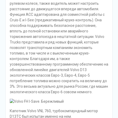
рулевом колесе, также водитель может настроить
расстояние до движущегося впереди автомобиля.
Функция ACC адаптирована для совместной работы с
Cruis-E и I-See (предикативный круиз-контроль). Она
способна поддерживать безопасное расстояние,
вплоть до полной остановки или аварийного
торможения автопоезда в нештатной ситуации. Volvo
Trucks представила и ряд новых функций, которые
позволят транспортным компаниям экономить
топливо, в том числе и с выключенным круиз-
контролем. Благодаря им, а также
усовершенствованному программному обеспечению на
обновленной линейке двигателей Volvo D13
экологических классов Евро-3, Евро-4, Евро-5
потребление топлива можно сократить на величину до
3%. Это весьма актуально для рынка России, где машин
экологического класса Евро-6 совсем немного.
Капотник Volvo VNL 760, турбокомпаундный мотор
D13TC был испытан именно на нем.