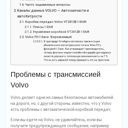
Часто задаваемые вопросы
Каналы данных VOLVO — Автозапчасти и
автоХитрости
Коробка передач Volvo VT2412B I-Shift
Плюсы I-Shift
Управление коробкой VT2412B I-Shift
Volvo FH I-Save. Бережливый
В пригороде Гетеборга состоялась презентация
обновленного магистрального тягача Volvo FH с
функцией I-Save. Как утверждает производитель,
теперь флагман марки способен без ущерба для ходовых
качеств улучшить топливную экономичность на 7 %.
Что ж, есть хороший повод проверить это на практике.
Проблемы с трансмиссией
Volvo
Volvo делает одни из самых безопасных автомобилей
на дороге, но, с другой стороны, известно, что у Volvo
есть проблемы с автоматической коробкой передач.
Если вы едете на Volvo, не удивляйтесь, если вы
получите предупреждающее сообщение, например