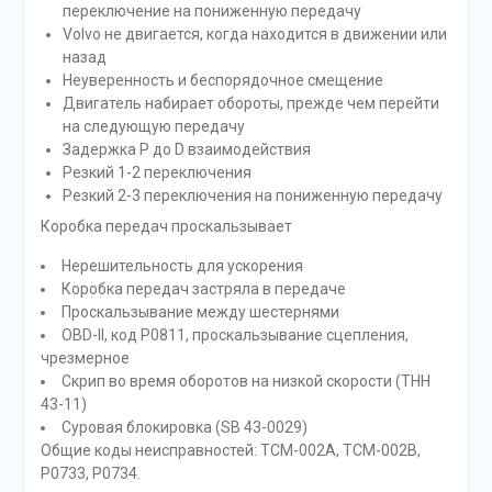
переключение на пониженную передачу
Volvo не двигается, когда находится в движении или
назад
Неуверенность и беспорядочное смещение
Двигатель набирает обороты, прежде чем перейти
на следующую передачу
Задержка P до D взаимодействия
Резкий 1-2 переключения
Резкий 2-3 переключения на пониженную передачу
Коробка передач проскальзывает
Нерешительность для ускорения
Коробка передач застряла в передаче
Проскальзывание между шестернями
OBD-II, код P0811, проскальзывание сцепления,
чрезмерное
Скрип во время оборотов на низкой скорости (ТНН
43-11)
Суровая блокировка (SB 43-0029)
Общие коды неисправностей: TCM-002A, TCM-002B,
P0733, P0734.