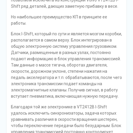
позволили исключить из конструкции Volvo VT2412B I-
Shift ряд деталей, дающих заметную прибавку в весе.
Но наибольшее преимущество КП в принципе ее
работы.
Блок I-Shift, который по сути и является мозгом коробки,
располагается в самом верху. Блок интегрирован в
общую электронную систему управления грузовиком.
Датчики, размещенные в разных узлах, постоянно
подают информацию в блок управления трансмиссией.
Там данные о массе тягача, оборотах двигателя,
скорости, дорожном уклоне, степени нажатия на
педаль акселератора и т.п. обрабатываются, после чего
электроника трансмиссии подает команды на
электромагнитные клапаны. Получив сигнал, в работу
вступает пневматика, включающая нужную передачу.
Благодаря той же электронике в VT2412B I-Shift
удалось исключить синхронизаторы, задача которых
уравнивать различия в скорости вращения шестерен,
чтобы переключение передачи было безударным. Блок
управления трансмиссией постоянно контролирует