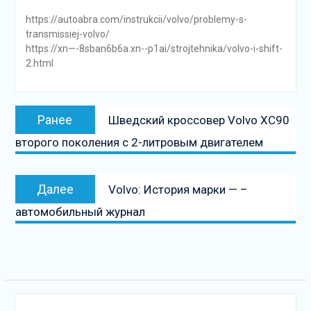
https://autoabra.com/instrukcii/volvo/problemy-s-
transmissiej-volvo/
https://xn—-8sban6b6a.xn--p1ai/strojtehnika/volvo-i-shift-
2.html
Навигация
Предыдущая
Ранее
Шведский кроссовер Volvo XC90
по
запись:
второго поколения с 2-литровым двигателем
записям
Следующая
Далее
Volvo: История марки — –
запись
автомобильный журнал