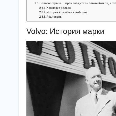
Вольво: страна — производитель автомобилей, исто
Компания Вольво
История компании и эмблема
Акционеры
Volvo: История марки