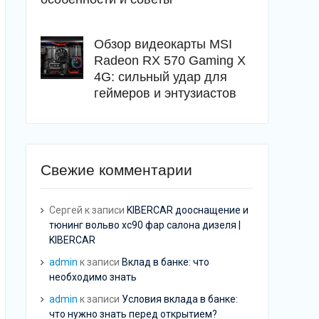
Обзор видеокарты MSI
Radeon RX 570 Gaming X
4G: сильный удар для
геймеров и энтузиастов
Свежие комментарии
Сергей
к записи
KIBERCAR дооснащение и
тюнинг вольво хс90 фар салона дизеля |
KIBERCAR
admin
к записи
Вклад в банке: что
необходимо знать
admin
к записи
Условия вклада в банке:
что нужно знать перед открытием?