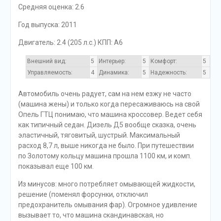
Средняя оценка: 2.6
Год выпуска: 2011
Двигатель: 2.4 (205 л.с.) КПП: A6
Внешний вид:
5
Интерьер:
5
Комфорт:
5
Управляемость:
4
Динамика:
5
Надежность:
5
Автомобиль очень радует, сам на нем езжу не часто
(машина жены) и только когда пересаживаюсь на свой
Опель ГТЦ понимаю, что машина кроссовер. Ведет себя
как типичный седан. Дизель Д5 вообще сказка, очень
эластичный, тяговитый, шустрый. Максимальный
расход 8,7 л, выше никогда не было. При путешествии
по Золотому кольцу машина прошла 1100 км, и комп.
показывал еще 100 км.
Из минусов: много потребляет омывающей жидкости,
решение (поменял форсунки, отключил
предохранитель омывания фар). Огромное удивление
вызывает то, что машина скандинавская, но