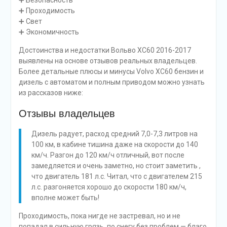
➕ Безопасность
➕ Проходимость
➕ Свет
➕ Экономичность
Достоинства и недостатки Вольво ХС60 2016-2017
выявлены на основе отзывов реальных владельцев.
Более детальные плюсы и минусы Volvo XC60 бензин и
дизель с автоматом и полным приводом можно узнать
из рассказов ниже:
Отзывы владельцев
Дизель радует, расход средний 7,0-7,3 литров на
100 км, в кабине тишина даже на скорости до 140
км/ч. Разгон до 120 км/ч отличный, вот после
замедляется и очень заметно, но стоит заметить ,
что двигатель 181 л.с. Читал, что с двигателем 215
л.с. разгоняется хорошо до скорости 180 км/ч,
вполне может быть!
Проходимость, пока нигде не застревал, но и не
попадал в сильную грязь, по снегу без проблем — благо