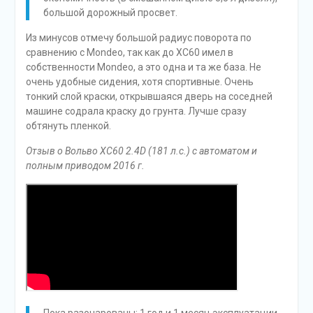
большой дорожный просвет.
Из минусов отмечу большой радиус поворота по
сравнению с Mondeo, так как до XC60 имел в
собственности Mondeo, а это одна и та же база. Не
очень удобные сидения, хотя спортивные. Очень
тонкий слой краски, открывшаяся дверь на соседней
машине содрала краску до грунта. Лучше сразу
обтянуть пленкой.
Отзыв о Вольво XC60 2.4D (181 л.с.) с автоматом и
полным приводом 2016 г.