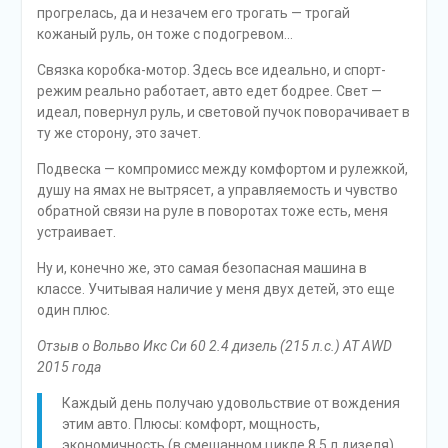
прогрелась, да и незачем его трогать — трогай
кожаный руль, он тоже с подогревом…
Связка коробка-мотор. Здесь все идеально, и спорт-
режим реально работает, авто едет бодрее. Свет —
идеал, повернул руль, и световой пучок поворачивает в
ту же сторону, это зачет.
Подвеска — компромисс между комфортом и рулежкой,
душу на ямах не вытрясет, а управляемость и чувство
обратной связи на руле в поворотах тоже есть, меня
устраивает.
Ну и, конечно же, это самая безопасная машина в
классе. Учитывая наличие у меня двух детей, это еще
один плюс.
Отзыв о Вольво Икс Си 60 2.4 дизель (215 л.с.) AT AWD
2015 года
Каждый день получаю удовольствие от вождения
этим авто. Плюсы: комфорт, мощность,
экономичность (в смешанном цикле 8,5 л дизеля),