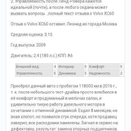
2. Управляемость после Ленд-Ровера кажется
идеальной (почти), а после любого седана может
вызвать вопросы. ..полный текст отзыва о Volvo XC60
Отзыв o Volvo XC60 оставил: Леонид из города Москва
Средняя оценка: 3.15
Год выпуска: 2009
Двигатель: 2.4 (185 л.с.) КПП: A6
Внешний вид:
4
Интерьер:
5
Комфорт:
5
Управляемость:
5
Динамика:
5
Надежность:
2
Приобрёл данный авто с пробегом 118000 км в 2016 г.,
т. к. после небольшого тест-драйва просто влюбился в
её комфорт и продуманный в мелочах салон, и
удивительно тихую работу дизельного мотора в
сочетании с отменной динамикой. Ездил 8 месяцев, не
зная хлопот, но появился стук спереди, хотя продавец
заверил, все расходники заменены. Загнал в сервис на
дефектовку, результат: замена опорных подшипников.