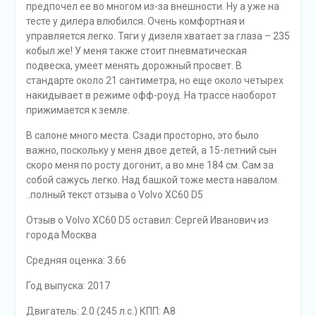
предпочел ее во многом из-за внешности. Ну а уже на
тесте у дилера влюбился. Очень комфортная и
управляется легко. Тяги у дизеля хватает за глаза – 235
кобыл же! У меня также стоит пневматическая
подвеска, умеет менять дорожный просвет. В
стандарте около 21 сантиметра, но еще около четырех
накидывает в режиме офф-роуд. На трассе наоборот
прижимается к земле.
В салоне много места. Сзади просторно, это было
важно, поскольку у меня двое детей, а 15-летний сын
скоро меня по росту догонит, а во мне 184 см. Сам за
собой сажусь легко. Над башкой тоже места навалом.
..полный текст отзыва о Volvo XC60 D5
Отзыв o Volvo XC60 D5 оставил: Сергей Иванович из
города Москва
Средняя оценка: 3.66
Год выпуска: 2017
Двигатель: 2.0 (245 л.с.) КПП: A8