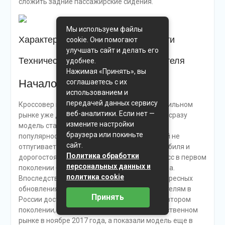
сложить задние пассажирские сидения.
Мы используем файлы
Характеристики производительности
cookie. Они помогают
улучшать сайт и делать его
Технические характеристики двигателя
удобнее.
Нажимая «Принять», вы
Начало продаж
соглашаетесь с их
использованием и
передачей данных сервису
Кроссовер появился на российском автомобильном
веб-аналитики. Если нет —
рынке уже достаточно давно, и практически сразу
измените настройки
модель стала пользоваться удивительной
браузера или покиньте
популярностью. Потенциальных покупателей не
сайт.
отпугивает даже высокая стоимость автомобиля и
Политика обработки
дорогостоящее обслуживание. Впервые кросс в первом
персональных данных и
поколении был представлен в июле 2008 года.
политика cookie
Впоследствии последовало два весьма интересных
обновления. Сейчас потенциальным покупателям в
Принять
России доступно транспортное средство во втором
поколении, которое дебютировало на отечественном
рынке в ноябре 2017 года, а показали модель еще в