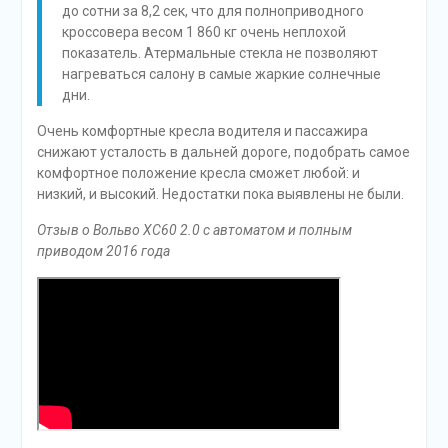
до сотни за 8,2 сек, что для полноприводного
кроссовера весом 1 860 кг очень неплохой
показатель. Атермальные стекла не позволяют
нагреваться салону в самые жаркие солнечные
дни.
Очень комфортные кресла водителя и пассажира
снижают усталость в дальней дороге, подобрать самое
комфортное положение кресла сможет любой: и
низкий, и высокий. Недостатки пока выявлены не были.
Отзыв о Вольво ХС60 2.0 с автоматом и полным
приводом 2016 года