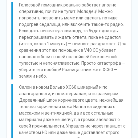
Голосовой помощник реально работает вполне
оперативно, почти не тупит. Молодец! Можно
попросить позвонить маме или сделать потише
подогрев седалища, или включить такое-то радио.
Если дать невнятную команду, то будет дважды
переспрашивать и ждать ответа, пока не сдастся
(итого, около 1 минуты) — немного раздражает. Для
сравнения этот же помощник в V40 СС убивает
наповал и бесит своей полнейшей бесконечной
тупостью и непонятливостью. Просто катастрофа —
уберите его вообще! Разница с ним же в XC60 —
земля и небо.
Салон в новом Вольво XC60 шикарный и по
авангардности, и по материалам, и по размерам.
Деревянный шпон коричневого цвета, нежнейшая
телячья коричневая кожа Наппа на сиденьях с
массажом и вентиляцией, да и все остальные
материалы даже не шепчут, а громко заявляют о
своей премиальности. Управление через планшет с
качеством HD или даже выше доставляет строго