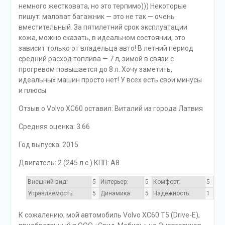
немного жестковата, но это терпимо))) Некоторые
пишут: маловат багажник — это не так — очень
вместительный. За пятилетний срок эксплуатации
кожа, можно сказать, в идеальном состоянии, это
зависит только от владельца авто! В летний период
средний расход топлива — 7 л, зимой в связи с
прогревом повышается до 8 л. Хочу заметить,
идеальных машин просто нет! У всех есть свои минусы
и плюсы.
Отзыв o Volvo XC60 оставил: Виталий из города Латвия
Средняя оценка: 3.66
Год выпуска: 2015
Двигатель: 2 (245 л.с.) КПП: A8
Внешний вид:
5
Интерьер:
5
Комфорт:
5
Управляемость:
5
Динамика:
5
Надежность:
1
К сожалению, мой автомобиль Volvo XC60 T5 (Drive-E),