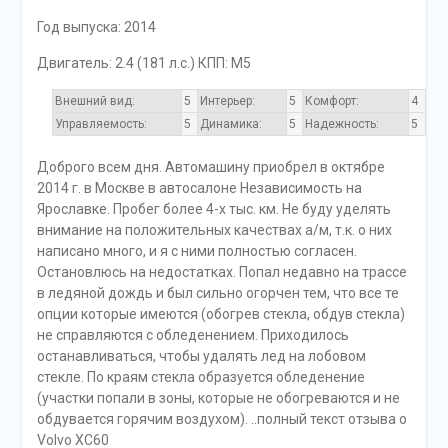
Год выпуска: 2014
Двигатель: 2.4 (181 л.с.) КПП: M5
Внешний вид:
5
Интерьер:
5
Комфорт:
4
Управляемость:
5
Динамика:
5
Надежность:
5
Доброго всем дня. Автомашину приобрел в октябре
2014 г. в Москве в автосалоне Независимость на
Ярославке. Пробег более 4-х тыс. км. Не буду уделять
внимание на положительных качествах а/м, т.к. о них
написано много, и я с ними полностью согласен.
Остановлюсь на недостатках. Попал недавно на трассе
в ледяной дождь и был сильно огорчен тем, что все те
опции которые имеются (обогрев стекла, обдув стекла)
не справляются с обледенением. Приходилось
останавливаться, чтобы удалять лед на лобовом
стекле. По краям стекла образуется обледенение
(участки попали в зоны, которые не обогреваются и не
обдувается горячим воздухом). ..полный текст отзыва о
Volvo XC60