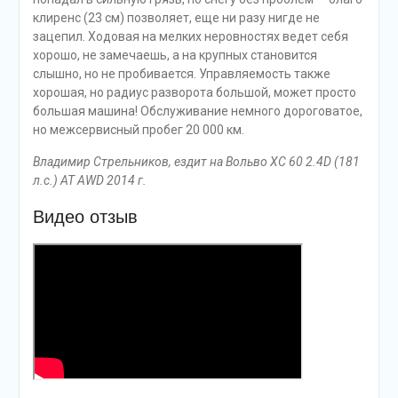
клиренс (23 см) позволяет, еще ни разу нигде не
зацепил. Ходовая на мелких неровностях ведет себя
хорошо, не замечаешь, а на крупных становится
слышно, но не пробивается. Управляемость также
хорошая, но радиус разворота большой, может просто
большая машина! Обслуживание немного дороговатое,
но межсервисный пробег 20 000 км.
Владимир Стрельников, ездит на Вольво ХС 60 2.4D (181
л.с.) AT AWD 2014 г.
Видео отзыв