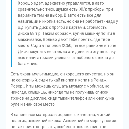
Хорошо едет, адекватно управляется, в авто
сравнительно тихо, шумка есть. Ж/к приборы, три
варианта тем на выбор. В авто есть все для
навигации и кнопка есть, но она не работает- надо у
о.д. купить диск с прогой и картами, стоимость
диска 68 т.р. Таким образом, купив машину почти в
максималке, Вольво дают тебе понять, где твое
место. Сидя в топовой XC60, ты все равно не в топе.
Диск покупать не стал, за эти деньги я эту автошку
всю навигаторами увешаю, от лобового стекла до
багажника…
Есть экран мультимедиа, он хорошего качества, но он
не сенсорный, сиди тыкай кнопки и копи на Рендж
Ровер… И ты можешь слушать музыку с мобилки, но
никогда, слышишь, никогда ты не получишь список
трэков на дисплее, сиди тыкай телефон или кнопку на
руле и знай свое место!
В салоне все материалы хорошего качества, мягкий
пластик, алюминий и кожа. Алюминий по морозу все же
не так приятно трогать, особенно пока машина не