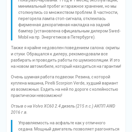
Пока разочарованы: 1 год и 1 месяц эксплуатации,
минимальный пробег и гаражное хранение, но мы
столкнулись со множеством проблем. В частности,
перегорела лампа стоп-сигнала, отклеилась
фирменная декоративная накладка на задний
бампер (установлена официальным дилером Swed-
Mobil на пр. Энергетиков в Петербурге).
Также я крайне недоволен поведением салона: скрипы
и стуки. Обращался к дилеру, рекомендовали все
разбирать и проводить работы по шумоизоляции. И это
на новом автомобиле, который находиться на гарантии!
Очень шумная работа подвески. Резина, с которой
куплена машина, Pirelli Scorpion Verde, худший вариант
из возможных. Ездить на ней по дороге с колейностью
практически невозможно!
Отзыв о на Volvo XC60 2.4 дизель (215 л.с.) АКПП AWD
2016 г.в.
Управляемость на асфальте как у отличного
седана. Мощный двигатель позволяет разгоняться