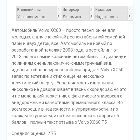
Внешний вид:
5
Интерьер:
5
Комфорт:
4
Управляемость:
5
Динамика:
5
Надежность:
5
Автомобиль Volvo XC60 — просто песня, он не для
молодых, а для спокойной респектабельной семейной
пары и двух деток, все. Автомобиль не новый по
разработанной тележке 2008 года, а рестайлинг от
2013, но это самый красивый автомобиль. По дизайну и
по линиям очень лаконично-симметричный вид,
идеально сбалансированный вид придаёт Volvo XC60
запас по эстетике и стилю ещё на несколько
десятилетий вперёд. Управляемость идеальная,
нисколько не доворачивает в тесных коридорах, но это
и не маленький паркетник, а фактически универсал с
внедорожными качествами премиального класса. Во
всем хорош, и в надежности, и управляемости, и по
кражам не угоняем, и по безопасности на дорогах 5
баллов. ..полный текст отзыва о Volvo XC60 T5
Средняя оценка: 2.75