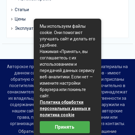
Статьи
Цены
Мы используем файлы
Эксплуатация
cookie. Они помогают
улучшать сайт и делать его
удобнее.
Нажимая «Принять», вы
соглашаетесь с их
использованием и
Авторское право © Все права защищены. Все материалы на
передачей данных сервису
данном сайте взяты из открытых источников - имеют
веб-аналитики. Если нет —
обратную ссылку на материал в интернете или присланы
измените настройки
посетителями сайта и предоставляются исключительно в
браузера или покиньте
ознакомительных целях. Права на материалы принадлежат
сайт.
их владельцам. Администрация сайта ответственности за
Политика обработки
содержание материала не несет. Если Вы обнаружили на
персональных данных и
нашем сайте материалы, которые нарушают авторские
политика cookie
права, принадлежащие Вам, Вашей компании или
организации, пожалуйста, сообщите нам через контакты.
Принять
Обратная связь
Пользовательское соглашение