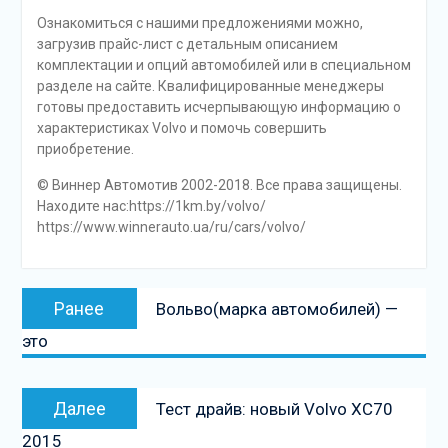
Ознакомиться с нашими предложениями можно,
загрузив прайс-лист с детальным описанием
комплектации и опций автомобилей или в специальном
разделе на сайте. Квалифицированные менеджеры
готовы предоставить исчерпывающую информацию о
характеристиках Volvo и помочь совершить
приобретение.
© Виннер Автомотив 2002-2018. Все права защищены.
Находите нас:https://1km.by/volvo/
https://www.winnerauto.ua/ru/cars/volvo/
Навигация
Предыдущая
Ранее
Вольво(марка автомобилей) —
по
запись:
это
записям
Следующая
Далее
Тест драйв: новый Volvo XC70
запись
2015