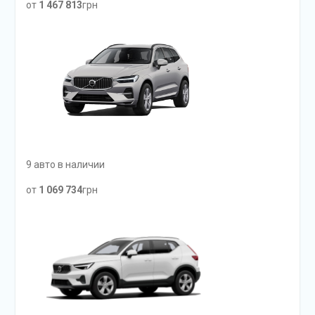
от
1 467 813
грн
9 авто в наличии
от
1 069 734
грн