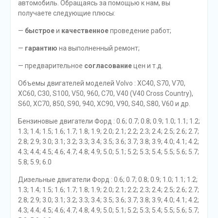
автомобиль. Обращаясь за помощью к нам, вы
получаете следующие плюсы:
—
быстрое
и
качественное
проведение работ;
—
гарантию
на выполненный ремонт;
— предварительное
согласование
цен и т.д.
Объемы двигателей моделей Volvo : XC40, S70, V70,
XC60, C30, S100, V50, 960, C70, V40 (V40 Cross Country),
S60, XC70, 850, S90, 940, XC90, V90, S40, S80, V60 и др.
Бензиновые двигатели Форд : 0.6; 0.7; 0.8; 0.9; 1.0; 1.1; 1.2;
1.3; 1.4; 1.5; 1.6; 1.7; 1.8; 1.9; 2.0; 2.1; 2.2; 2.3; 2.4; 2.5; 2.6; 2.7;
2.8; 2.9; 3.0; 3.1; 3.2; 3.3; 3.4; 3.5; 3.6; 3.7; 3.8; 3.9; 4.0; 4.1; 4.2;
4.3; 4.4; 4.5; 4.6; 4.7; 4.8; 4.9; 5.0; 5.1; 5.2; 5.3; 5.4; 5.5; 5.6; 5.7;
5.8; 5.9; 6.0
Дизельные двигатели Форд : 0.6; 0.7; 0.8; 0.9; 1.0; 1.1; 1.2;
1.3; 1.4; 1.5; 1.6; 1.7; 1.8; 1.9; 2.0; 2.1; 2.2; 2.3; 2.4; 2.5; 2.6; 2.7;
2.8; 2.9; 3.0; 3.1; 3.2; 3.3; 3.4; 3.5; 3.6; 3.7; 3.8; 3.9; 4.0; 4.1; 4.2;
4.3; 4.4; 4.5; 4.6; 4.7; 4.8; 4.9; 5.0; 5.1; 5.2; 5.3; 5.4; 5.5; 5.6; 5.7;