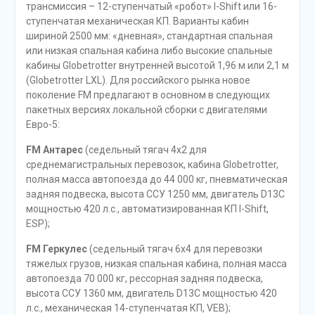
трансмиссия – 12-ступенчатый «робот» I-Shift или 16-
ступенчатая механическая КП. Варианты кабин
шириной 2500 мм: «дневная», стандартная спальная
или низкая спальная кабина либо высокие спальные
кабины Globetrotter внутренней высотой 1,96 м или 2,1 м
(Globetrotter LXL). Для российского рынка новое
поколение FM предлагают в основном в следующих
пакетных версиях локальной сборки с двигателями
Евро-5:
FM Антарес
(седельный тягач 4х2 для
среднемагистральных перевозок, кабина Globetrotter,
полная масса автопоезда до 44 000 кг, пневматическая
задняя подвеска, высота ССУ 1250 мм, двигатель D13C
мощностью 420 л.с., автоматизированная КП I-Shift,
ESP);
FM Геркулес
(седельный тягач 6х4 для перевозки
тяжелых грузов, низкая спальная кабина, полная масса
автопоезда 70 000 кг, рессорная задняя подвеска,
высота ССУ 1360 мм, двигатель D13C мощностью 420
л.с., механическая 14-ступенчатая КП, VEB);