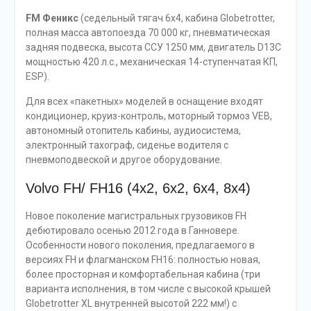
FM Феникс
(седельный тягач 6х4, кабина Globetrotter,
полная масса автопоезда 70 000 кг, пневматическая
задняя подвеска, высота ССУ 1250 мм, двигатель D13C
мощностью 420 л.с., механическая 14-ступенчатая КП,
ESP).
Для всех «пакетных» моделей в оснащение входят
кондиционер, круиз-контроль, моторный тормоз VEB,
автономный отопитель кабины, аудиосистема,
электронный тахограф, сиденье водителя с
пневмоподвеской и другое оборудование.
Volvo FH/ FH16 (4х2, 6х2, 6х4, 8х4)
Новое поколение магистральных грузовиков FH
дебютировало осенью 2012 года в Ганновере.
Особенности нового поколения, предлагаемого в
версиях FH и флагманском FH16: полностью новая,
более просторная и комфортабельная кабина (три
варианта исполнения, в том числе с высокой крышей
Globetrotter XL внутренней высотой 222 мм!) с