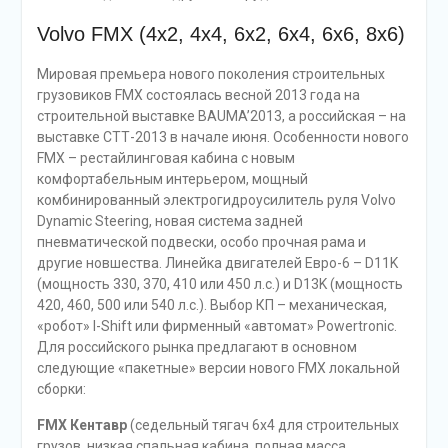
Volvo FMX (4х2, 4х4, 6х2, 6х4, 6х6, 8х6)
Мировая премьера нового поколения строительных
грузовиков FMX состоялась весной 2013 года на
строительной выставке BAUMA’2013, а российская – на
выставке СТТ-2013 в начале июня. Особенности нового
FMX – рестайлинговая кабина с новым
комфортабельным интерьером, мощный
комбинированный электрогидроусилитель руля Volvo
Dynamic Steering, новая система задней
пневматической подвески, особо прочная рама и
другие новшества. Линейка двигателей Евро-6 – D11K
(мощность 330, 370, 410 или 450 л.с.) и D13K (мощность
420, 460, 500 или 540 л.с.). Выбор КП – механическая,
«робот» I-Shift или фирменный «автомат» Powertronic.
Для российского рынка предлагают в основном
следующие «пакетные» версии нового FMX локальной
сборки:
FMX Кентавр
(седельный тягач 6х4 для строительных
грузов, низкая спальная кабина, полная масса