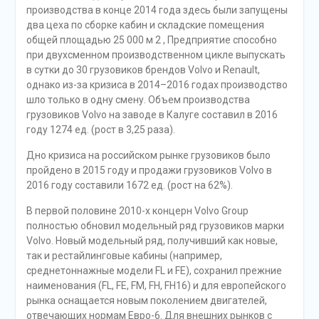
производства в конце 2014 года здесь были запущены
два цеха по сборке кабин и складские помещения
общей площадью 25 000 м 2 , Предприятие способно
при двухсменном производственном цикле выпускать
в сутки до 30 грузовиков брендов Volvo и Renault,
однако из-за кризиса в 2014–2016 годах производство
шло только в одну смену. Объем производства
грузовиков Volvo на заводе в Калуге составил в 2016
году 1274 ед. (рост в 3,25 раза).
Дно кризиса на российском рынке грузовиков было
пройдено в 2015 году и продажи грузовиков Volvo в
2016 году составили 1672 ед. (рост на 62%).
В первой половине 2010-х концерн Volvo Group
полностью обновил модельный ряд грузовиков марки
Volvo. Новый модельный ряд, получивший как новые,
так и рестайлинговые кабины (например,
среднетоннажные модели FL и FE), сохранил прежние
наименования (FL, FE, FM, FH, FH16) и для европейского
рынка оснащается новым поколением двигателей,
отвечающих нормам Евро-6. Для внешних рынков с