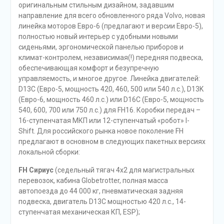
оригинальным стильным дизайном, задавшим
направление для всего обновленного ряда Volvo, новая
линейка моторов Евро-6 (предлагают и версии Евро-5),
полностью новый интерьер с удобными новыми
сиденьями, эргономической панелью приборов и
климат-контролем, независимая(!) передняя подвеска,
обеспечивающая комфорт и безупречную
управляемость, и многое другое. Линейка двигателей:
D13C (Евро-5, мощность 420, 460, 500 или 540 л.с.), D13K
(Евро-6, мощность 460 л.с.) или D16C (Евро-5, мощность
540, 600, 700 или 750 л.с.) для FH16. Коробки передач –
16-ступенчатая МКП или 12-ступенчатый «робот» I-
Shift. Для российского рынка новое поколение FH
предлагают в основном в следующих пакетных версиях
локальной сборки:
FH Сириус
(седельный тягач 4х2 для магистральных
перевозок, кабина Globetrotter, полная масса
автопоезда до 44 000 кг, пневматическая задняя
подвеска, двигатель D13C мощностью 420 л.с., 14-
ступенчатая механическая КП, ESP);