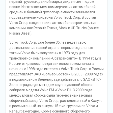
первый грузовик данной марки увидел свет годом
позже. Изготовлением коммерческих автомобилей
средней и большой грузоподъемности занимается
подразделение концерна Volvo Truck Corp. В состав
Volvo Group входят такие автомобилестроительные
компании, как Renault Trucks, Mack и UD Trucks (ранее
Nissan Diesel).
Volvo Truck Corp. уже более 35 лет ведет свою
деятельность в нашей стране: первые седельные
тягачи Volvo были закуплены в 1973 году для
транспортной компании «Совтрансавто». В 1994 году в
России открылось представительство компании, а
начиная с 1998 года интересы Volvo Truck Corp. в России
представляет ЗАО «Вольво Восток». В 2003–2008 годах
в подмосковном Зеленограде действовало ЗАО «ВТС-
Зеленоград», где методом крупноузловой сборки
собирали модели Volvo FM и Volvo FH. С 2009 года
мелкоузловая сборка была перенесена на новый
сборочный завод Volvo Group, расположенный в Калуге
и рассчитанный на выпуск 15 тыс. грузовиков Volvo и
Renault ежегодно. Кроме основного сборочного