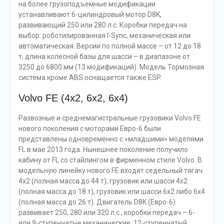
на более грузоподъемные модификации
устанавливают 6-цилиндровый мотор D8K,
развивающий 250 или 280 л.с. Коробки передач на
выбор: роботизированная I-Sync, механическая или
автоматическая. Версии по полной массе – от 12 до 18
т, длина колесной базы для шасси – в диапазоне от
3250 до 6800 мм (13 модификаций). Модель Тормозная
система кроме ABS оснащается также ESP.
Volvo FE (4х2, 6х2, 6х4)
Развозные и среднемагистральные грузовики Volvo FE
нового поколения с моторами Евро-6 были
представлены одновременно с «младшими» моделями
FL в мае 2013 года. Нынешнее поколение получило
кабину от FL со стайлингом в фирменном стиле Volvo. В
модельную линейку нового FE входят седельный тягач
4х2 (полная масса до 44 т), грузовик или шасси 4х2
(полная масса до 18 т), грузовик или шасси 6х2 либо 6х4
(полная масса до 26 т). Двигатель D8K (Евро-6)
развивает 250, 280 или 320 л.с., коробки передач – 6-
или 9-ступенчатые механические, 12-ступенчатый