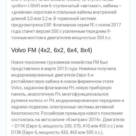
«робот» I-Shift или 6-ступенчатый «автомат», кабины –
«дневная» короткая и спальные кабины внутренней
длиной 2,0 или 2,2 м. В тормозной системе
предусмотрена ESP. Флагманом серии FE с осени 2017
года станет версия 350 с усиленным передним 9-
тонным мостом и двигателем мощностью 350 л.с.
Volvo FM (4х2, 6х2, 6х4, 8х4)
Новое поколение грузовиков семейства FM был
представлено в марте 2013 года. Новинка получила
модернизированные двигатели Евро-6 и
рестайлинговую кабину в новом фирменном стиле
Volvo, заданном флагманом FH, новую приборную
панель, аналогичную FH, многофункциональное
рулевое колесо от FH, модернизированную переднюю и
заднюю подвески, электронные системы активной
безопасности. Российская премьера нового поколения
состоялась на автосалоне «Комтранс-2014». Двигатели
– D11K (Евро-6, мощность 330, 370, 410 или 450 л.с.) или
D13K (Евро-6, мощность 420, 460 или 500 л.с.),