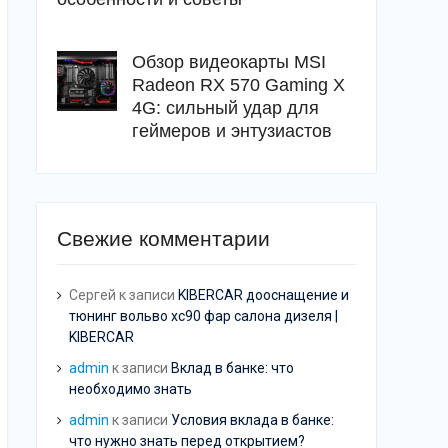
Обзор видеокарты MSI
Radeon RX 570 Gaming X
4G: сильный удар для
геймеров и энтузиастов
Свежие комментарии
Сергей
к записи
KIBERCAR дооснащение и
тюнинг вольво хс90 фар салона дизеля |
KIBERCAR
admin
к записи
Вклад в банке: что
необходимо знать
admin
к записи
Условия вклада в банке:
что нужно знать перед открытием?