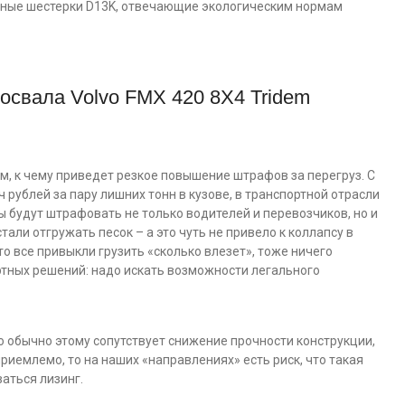
ядные шестерки D13K, отвечающие экологическим нормам
освала Volvo FMX 420 8Х4 Tridem
м, к чему приведет резкое повышение штрафов за перегруз. С
 рублей за пару лишних тонн в кузове, в транспортной отрасли
ны будут штрафовать не только водителей и перевозчиков, но и
али отгружать песок – а это чуть не привело к коллапсу в
то все привыкли грузить «сколько влезет», тоже ничего
ртных решений: надо искать возможности легального
о обычно этому сопутствует снижение прочности конструкции,
риемлемо, то на наших «направлениях» есть риск, что такая
аться лизинг.