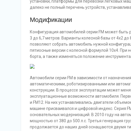
установки, платформы для перевозки легковых маш
далеко не полный перечень устройств, устанавлива
Модификации
Конфигурация автомобилей серии FM может быть р
3 до 6,7 метров. Варианты колесной базы от 4х2 д
позволяют собрать автомобиль нужной конфигураци
пятиосные версии с колесной формулой 10х4. При 
борта, а также изменяться положение инструмента
Автомобили серии FM в зависимости от назначени
автоматическими, роботизированными или автомат
конструкции. В процессе эксплуатации может мен
эксплуатационные возможности автомобиля. Первое
и FM12. На них устанавливались двигатели объемом 7
машине присваивался и цифровой индекс. Серия F
основательных модернизаций. В 2010 году на авто
мощностью от 380 до 500 л.с. Третья генерация гру
продолжается до наших дней оснащаются двумя ти