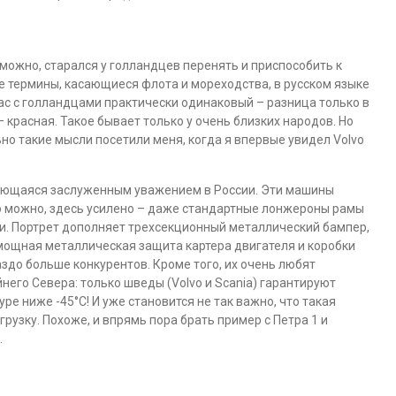
 можно, старался у голландцев перенять и приспособить к
е термины, касающиеся флота и мореходства, в русском языке
с с голландцами практически одинаковый – разница только в
 – красная. Такое бывает только у очень близких народов. Но
но такие мысли посетили меня, когда я впервые увидел Volvo
ьзующаяся заслуженным уважением в России. Эти машины
то можно, здесь усилено – даже стандартные лонжероны рамы
и. Портрет дополняет трехсекционный металлический бампер,
ощная металлическая защита картера двигателя и коробки
здо больше конкурентов. Кроме того, их очень любят
него Севера: только шведы (Volvo и Scania) гарантируют
е ниже -45°С! И уже становится не так важно, что такая
узку. Похоже, и впрямь пора брать пример с Петра 1 и
.