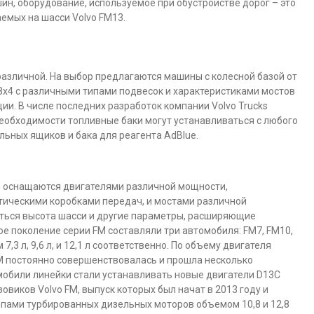
ин, оборудование, используемое при обустройстве дорог – это
емых на шасси Volvo FM13.
азличной. На выбор предлагаются машины с колесной базой от
о 8х4 с различными типами подвесок и характеристиками мостов
и. В числе последних разработок компании Volvo Trucks
необходимости топливные баки могут устанавливаться с любого
льных ящиков и бака для реагента AdBlue.
я оснащаются двигателями различной мощности,
ическими коробками передач, и мостами различной
яться высота шасси и другие параметры, расширяющие
 поколение серии FM составляли три автомобиля: FM7, FM10,
,3 л, 9,6 л, и 12,1 л соответственно. По объему двигателя
M постоянно совершенствовалась и прошла несколько
мобили линейки стали устанавливать новые двигатели D13C
зовиков Volvo FM, выпуск которых был начат в 2013 году и
пами турбированных дизельных моторов объемом 10,8 и 12,8