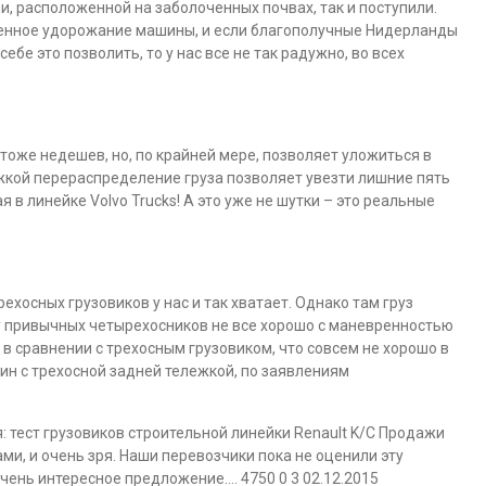
и, расположенной на заболоченных почвах, так и поступили.
венное удорожание машины, и если благополучные Нидерланды
 себе это позволить, то у нас все не так радужно, во всех
тоже недешев, но, по крайней мере, позволяет уложиться в
ежкой перераспределение груза позволяет увезти лишние пять
я в линейке Volvo Trucks! А это уже не шутки – это реальные
хосных грузовиков у нас и так хватает. Однако там груз
о, у привычных четырехосников не все хорошо с маневренностью
в сравнении с трехосным грузовиком, что совсем не хорошо в
шин с трехосной задней тележкой, по заявлениям
 тест грузовиков строительной линейки Renault K/C Продажи
ми, и очень зря. Наши перевозчики пока не оценили эту
 очень интересное предложение…. 4750 0 3 02.12.2015