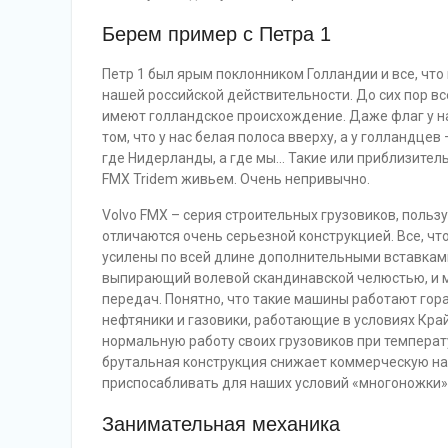
Берем пример с Петра 1
Петр 1 был ярым поклонником Голландии и все, что
нашей российской действительности. До сих пор вс
имеют голландское происхождение. Даже флаг у на
том, что у нас белая полоса вверху, а у голландцев
где Нидерланды, а где мы… Такие или приблизитель
FMX Tridem живьем. Очень непривычно.
Volvo FMX – серия строительных грузовиков, пол
отличаются очень серьезной конструкцией. Все, ч
усилены по всей длине дополнительными вставкам
выпирающий волевой скандинавской челюстью, и м
передач. Понятно, что такие машины работают гора
нефтяники и газовики, работающие в условиях Край
нормальную работу своих грузовиков при температур
брутальная конструкция снижает коммерческую нагр
приспосабливать для наших условий «многоножки»
Занимательная механика