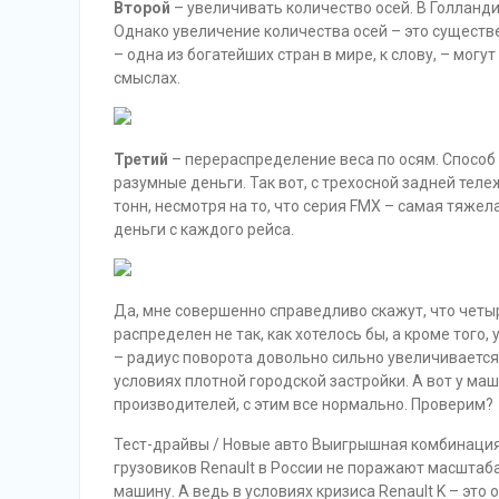
Второй
– увеличивать количество осей. В Голланди
Однако увеличение количества осей – это сущест
– одна из богатейших стран в мире, к слову, – могут
смыслах.
Третий
– перераспределение веса по осям. Способ 
разумные деньги. Так вот, с трехосной задней тел
тонн, несмотря на то, что серия FMX – самая тяжела
деньги с каждого рейса.
Да, мне совершенно справедливо скажут, что четыре
распределен не так, как хотелось бы, а кроме тог
– радиус поворота довольно сильно увеличивается 
условиях плотной городской застройки. А вот у ма
производителей, с этим все нормально. Проверим?
Тест-драйвы / Новые авто Выигрышная комбинация:
грузовиков Renault в России не поражают масштаба
машину. А ведь в условиях кризиса Renault K – это