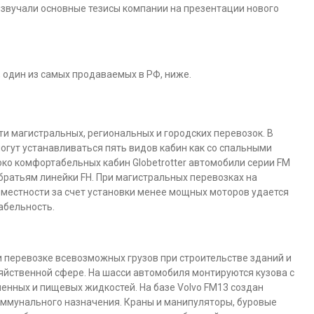
к звучали основные тезисы компании на презентации нового
и, один из самых продаваемых в РФ, ниже.
ти магистральных, региональных и городских перевозок. В
огут устанавливаться пять видов кабин как со спальными
соко комфортабельных кабин Globetrotter автомобили серии FM
братьям линейки FH. При магистральных перевозках на
местности за счет установки менее мощных моторов удается
абельность.
 перевозке всевозможных грузов при строительстве зданий и
зяйственной сфере. На шасси автомобиля монтируются кузова с
енных и пищевых жидкостей. На базе Volvo FM13 создан
ммунального назначения. Краны и манипуляторы, буровые