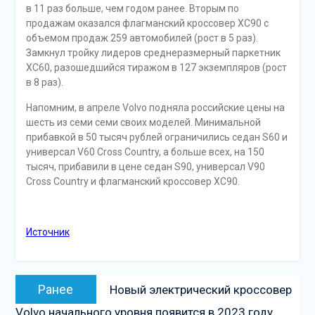
в 11 раз больше, чем годом ранее. Вторым по
продажам оказался флагманский кроссовер XC90 с
объемом продаж 259 автомобилей (рост в 5 раз).
Замкнул тройку лидеров среднеразмерный паркетник
XC60, разошедшийся тиражом в 127 экземпляров (рост
в 8 раз).
Напомним, в апреле Volvo подняла российские цены на
шесть из семи семи своих моделей. Минимальной
прибавкой в 50 тысяч рублей ограничились седан S60 и
универсал V60 Cross Country, а больше всех, на 150
тысяч, прибавили в цене седан S90, универсал V90
Cross Country и флагманский кроссовер XC90.
Источник
Навигация
Предыдущая
Ранее
Новый электрический кроссовер
по
запись:
Volvo начального уровня появится в 2023 году