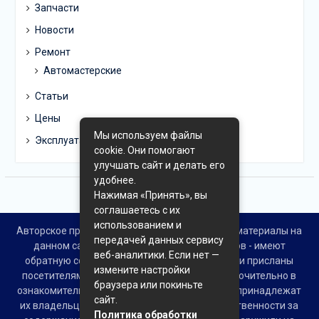
Запчасти
Новости
Ремонт
Автомастерские
Статьи
Цены
Мы используем файлы
Эксплуатация
cookie. Они помогают
улучшать сайт и делать его
удобнее.
Нажимая «Принять», вы
соглашаетесь с их
использованием и
Авторское право © Все права защищены. Все материалы на
передачей данных сервису
данном сайте взяты из открытых источников - имеют
веб-аналитики. Если нет —
обратную ссылку на материал в интернете или присланы
измените настройки
посетителями сайта и предоставляются исключительно в
браузера или покиньте
ознакомительных целях. Права на материалы принадлежат
сайт.
их владельцам. Администрация сайта ответственности за
Политика обработки