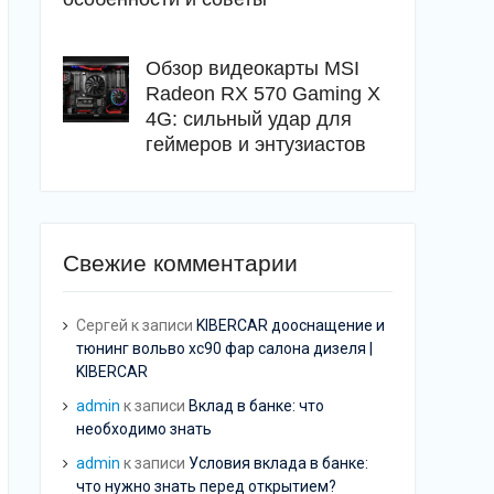
Обзор видеокарты MSI
Radeon RX 570 Gaming X
4G: сильный удар для
геймеров и энтузиастов
Свежие комментарии
Сергей
к записи
KIBERCAR дооснащение и
тюнинг вольво хс90 фар салона дизеля |
KIBERCAR
admin
к записи
Вклад в банке: что
необходимо знать
admin
к записи
Условия вклада в банке:
что нужно знать перед открытием?