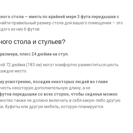
ного стола — иметь по крайней мере 3 фута передышки с
 найти правильный размер стола для вашего помещения — это
дого из них 6 футов
ого стола и стульев?
размера, плюс 24 дюйма на стул.
ой 72 дюйма (183 см) могут комфортно разместиться шесть
каждое место.
му усмотрению, посадив некоторых людей во главе
 учесть некоторую дополнительную длину, а не
 футов передышки со всех сторон, чтобы сиденья можно
анство также не должно включать в себя какую-либо другую
и, буфеты или другую мебель, которую планируется