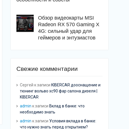
Обзор видеокарты MSI
Radeon RX 570 Gaming X
4G: сильный удар для
геймеров и энтузиастов
Свежие комментарии
Сергей
к записи
KIBERCAR дооснащение и
тюнинг вольво хс90 фар салона дизеля |
KIBERCAR
admin
к записи
Вклад в банке: что
необходимо знать
admin
к записи
Условия вклада в банке:
что нужно знать перед открытием?