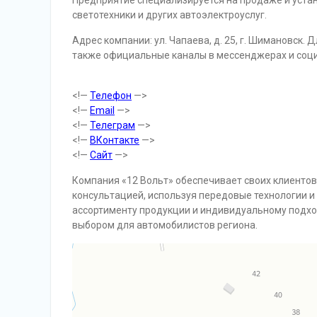
Предприятие специализируется на продаже и уста
светотехники и других автоэлектроуслуг.
Адрес компании: ул. Чапаева, д. 25, г. Шимановск.
также официальные каналы в мессенджерах и соци
<!—
Телефон
—>
<!—
Email
—>
<!—
Телеграм
—>
<!—
ВКонтакте
—>
<!—
Сайт
—>
Компания «12 Вольт» обеспечивает своих клиенто
консультацией, используя передовые технологии 
ассортименту продукции и индивидуальному подхо
выбором для автомобилистов региона.