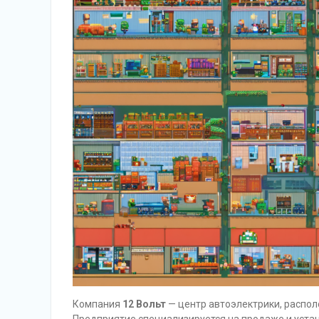
Компания
12 Вольт
— центр автоэлектрики, распол