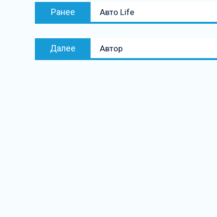
Навигация
Предыдущая
Ранее
Авто Life
по
запись:
записям
Следующая
Далее
Автор
запись