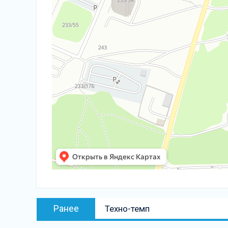
Навигация
Предыдущая
Ранее
Техно-темп
по
запись: