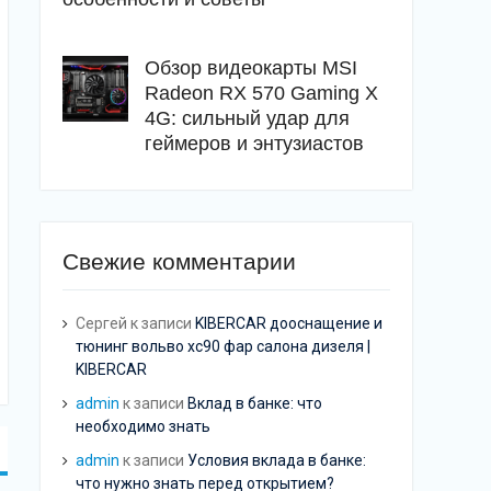
Обзор видеокарты MSI
Radeon RX 570 Gaming X
4G: сильный удар для
геймеров и энтузиастов
Свежие комментарии
Сергей
к записи
KIBERCAR дооснащение и
тюнинг вольво хс90 фар салона дизеля |
KIBERCAR
admin
к записи
Вклад в банке: что
необходимо знать
admin
к записи
Условия вклада в банке:
что нужно знать перед открытием?