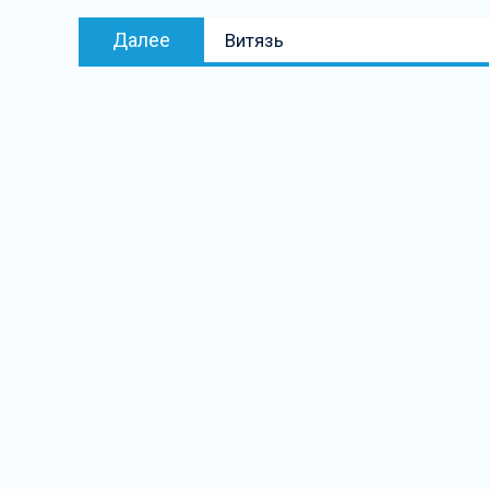
записям
Следующая
Далее
Витязь
запись