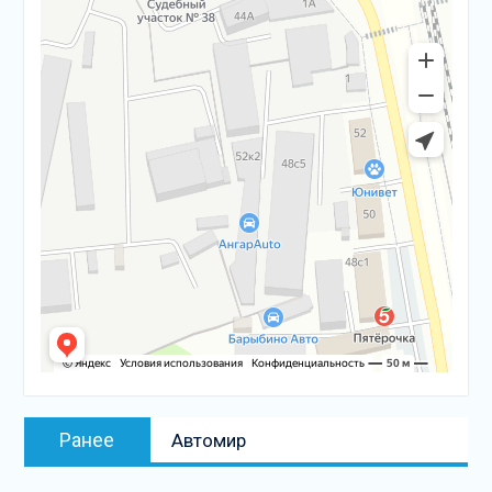
Навигация
Предыдущая
Ранее
Автомир
по
запись:
записям