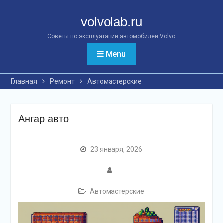
Перейти
к
volvolab.ru
контенту
Советы по эксплуатации автомобилей Volvo
Menu
Главная
Ремонт
Автомастерские
Ангар авто
23 января, 2026
Автомастерские