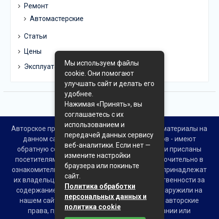
Ремонт
Автомастерские
Статьи
Цены
Мы используем файлы
Эксплуатация
cookie. Они помогают
улучшать сайт и делать его
удобнее.
Нажимая «Принять», вы
соглашаетесь с их
использованием и
Авторское право © Все права защищены. Все материалы на
передачей данных сервису
данном сайте взяты из открытых источников - имеют
веб-аналитики. Если нет —
обратную ссылку на материал в интернете или присланы
измените настройки
посетителями сайта и предоставляются исключительно в
браузера или покиньте
ознакомительных целях. Права на материалы принадлежат
сайт.
их владельцам. Администрация сайта ответственности за
Политика обработки
содержание материала не несет. Если Вы обнаружили на
персональных данных и
нашем сайте материалы, которые нарушают авторские
политика cookie
права, принадлежащие Вам, Вашей компании или