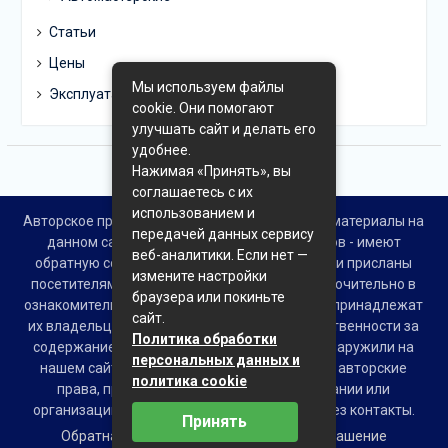
Статьи
Цены
Мы используем файлы
Эксплуатация
cookie. Они помогают
улучшать сайт и делать его
удобнее.
Нажимая «Принять», вы
соглашаетесь с их
использованием и
Авторское право © Все права защищены. Все материалы на
передачей данных сервису
данном сайте взяты из открытых источников - имеют
веб-аналитики. Если нет —
обратную ссылку на материал в интернете или присланы
измените настройки
посетителями сайта и предоставляются исключительно в
браузера или покиньте
ознакомительных целях. Права на материалы принадлежат
сайт.
их владельцам. Администрация сайта ответственности за
Политика обработки
содержание материала не несет. Если Вы обнаружили на
персональных данных и
нашем сайте материалы, которые нарушают авторские
политика cookie
права, принадлежащие Вам, Вашей компании или
организации, пожалуйста, сообщите нам через контакты.
Принять
Обратная связь
Пользовательское соглашение