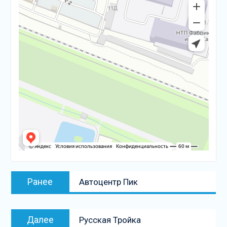
Навигация
Предыдущая
Ранее
Автоцентр Пик
по
запись:
записям
Следующая
Далее
Русская Тройка
запись