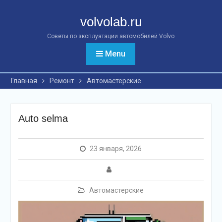
Перейти
к
volvolab.ru
контенту
Советы по эксплуатации автомобилей Volvo
Menu
Главная
Ремонт
Автомастерские
Auto selma
23 января, 2026
Автомастерские