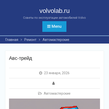
Перейти
к
volvolab.ru
контенту
Советы по эксплуатации автомобилей Volvo
Menu
Главная
Ремонт
Автомастерские
Авс-трейд
23 января, 2026
Автомастерские