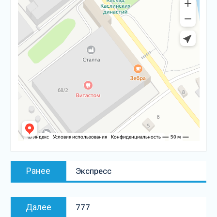
Навигация
Предыдущая
Ранее
Экспресс
по
запись:
записям
Следующая
Далее
777
запись