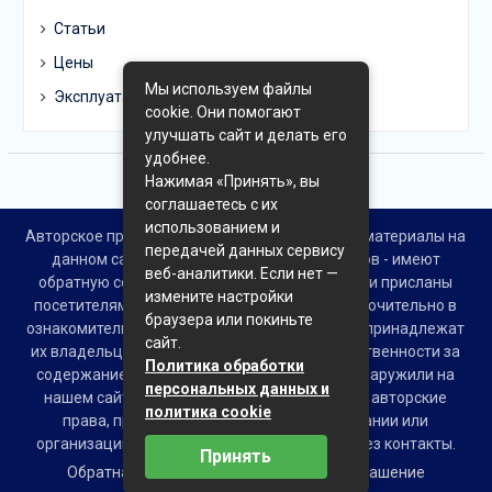
Статьи
Цены
Мы используем файлы
Эксплуатация
cookie. Они помогают
улучшать сайт и делать его
удобнее.
Нажимая «Принять», вы
соглашаетесь с их
использованием и
Авторское право © Все права защищены. Все материалы на
передачей данных сервису
данном сайте взяты из открытых источников - имеют
веб-аналитики. Если нет —
обратную ссылку на материал в интернете или присланы
измените настройки
посетителями сайта и предоставляются исключительно в
браузера или покиньте
ознакомительных целях. Права на материалы принадлежат
сайт.
их владельцам. Администрация сайта ответственности за
Политика обработки
содержание материала не несет. Если Вы обнаружили на
персональных данных и
нашем сайте материалы, которые нарушают авторские
политика cookie
права, принадлежащие Вам, Вашей компании или
организации, пожалуйста, сообщите нам через контакты.
Принять
Обратная связь
Пользовательское соглашение