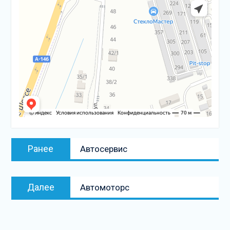
Навигация
Предыдущая
Ранее
Автосервис
по
запись:
записям
Следующая
Далее
Автомоторс
запись