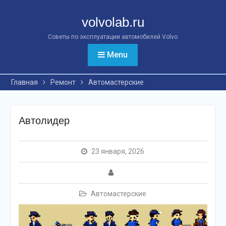
Перейти
к
volvolab.ru
контенту
Советы по эксплуатации автомобилей Volvo
Menu
Главная
Ремонт
Автомастерские
Автолидер
23 января, 2026
Автомастерские