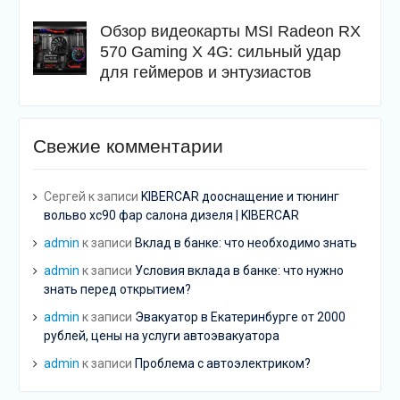
Обзор видеокарты MSI Radeon RX
570 Gaming X 4G: сильный удар
для геймеров и энтузиастов
Свежие комментарии
Сергей
к записи
KIBERCAR дооснащение и тюнинг
вольво хс90 фар салона дизеля | KIBERCAR
admin
к записи
Вклад в банке: что необходимо знать
admin
к записи
Условия вклада в банке: что нужно
знать перед открытием?
admin
к записи
Эвакуатор в Екатеринбурге от 2000
рублей, цены на услуги автоэвакуатора
admin
к записи
Проблема с автоэлектриком?