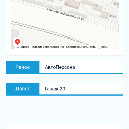
Навигация
Предыдущая
Ранее
АвтоПерсона
по
запись:
записям
Следующая
Далее
Гараж 20
запись