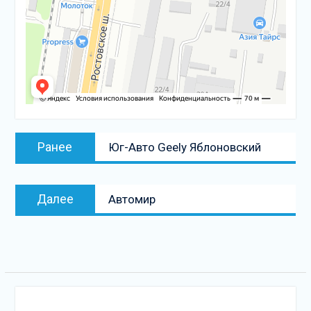
Навигация
Предыдущая
Ранее
Юг-Авто Geely Яблоновский
по
запись:
записям
Следующая
Далее
Автомир
запись